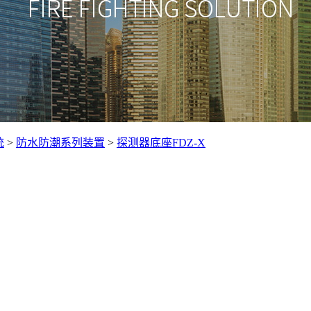
统
>
防水防潮系列装置
>
探测器底座FDZ-X