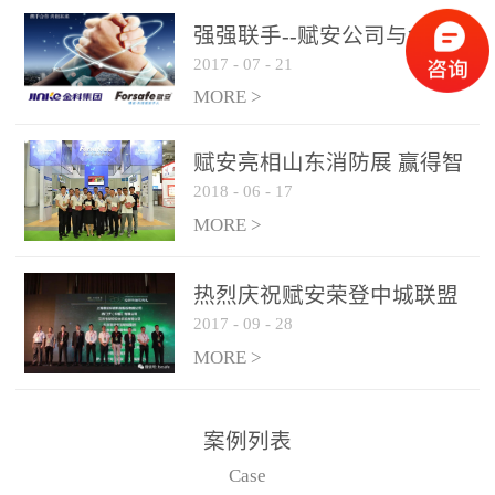
是针对这种高大空间建筑
强强联手--赋安公司与金科
物的消防设施、设备通过
2017
-
07
-
21
集团达成战略合作协议
现场图像的实时获取、预
MORE >
处理和特征提取分析，实
现火焰的跟踪和识别。能
赋安亮相山东消防展 赢得智
更早的进行预警，达到早
2018
-
06
-
17
慧消防新荣耀
报早防的效果。 系统构
MORE >
成示意图： 图像型火灾
探测器系统主要由探测端
和监控端两大部分组成。
热烈庆祝赋安荣登中城联盟
两者之间通过以太网相
2017
-
09
-
28
联合采购战略合作平台
联，一台监控主机最多可
MORE >
带载16台探测器同时探测
器需DC24V供电，若直接
案例列表
从监控主机上获取，最多
Case
只能接6台，超过的需从现