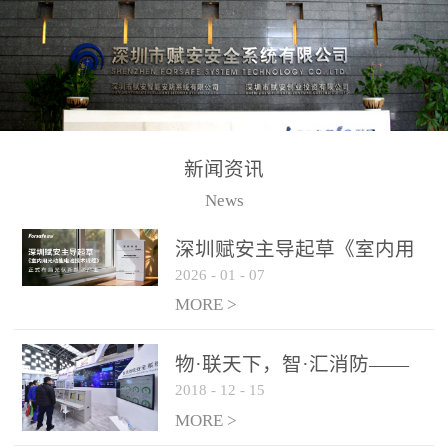
测方法已无法满足要求。
校验的总线传输技术、线
尤其是目前众多的大型影
路状态检测与保护技术、
剧院、会议展览中心、体
后向光电感烟探测技术、
育馆、大型仓库和隧道空
高可靠的系统抗干扰技术
间等，其建筑结构特殊、
等多项专利技术和专有技
防火分区过大，设施复杂
术，是赋安在火灾探测报
新闻资讯
火灾隐患多。一旦发生火
警领域三十多年技术积累
News
灾，由于烟气分层现象，
和工程实践的结晶。
传统的火灾关测器无法被
深圳赋安主导起草《室内用
及时缺发，不能及早发现
2026
-
01
-
07
光动能电池技术规程》 正式
和有效扑救火火，这不仅
布局光伏新能源产业
MORE >
给消防救接带来巨大的压
力和闲难，同时也将造成
物·联天下，智·汇消防——
巨大的经济损失和社会影
2018
-
12
-
15
赋安F&S 2018上海消防展圆
响，基至还会造成人员伤
满落幕
MORE >
亡。图像型火灾探测器正