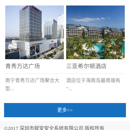
场电源箱或集中电源上接
线。
青秀万达广场
三亚希尔顿酒店
南宁青秀万达广场聚合大
酒店位于海南岛最南端有
型...
“...
更多>>
商业广场、城市商业街
中国的海岛天堂”之美称的
区、步行街、百货、大型
三亚，拥有501间客房、套
©2017 深圳市赋安安全系统有限公司 版权所有
超市、甲级写字楼、城市
间和别墅，带住客领略奢