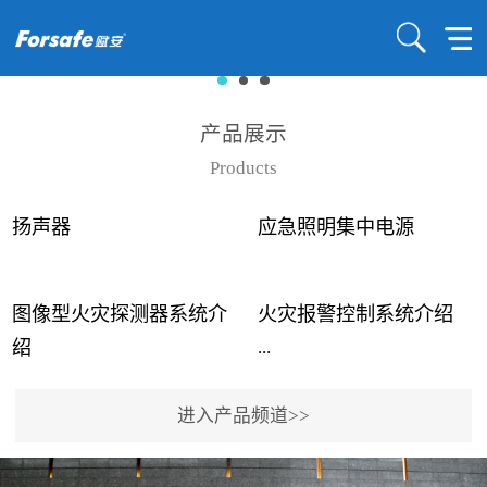
产品展示
Products
扬声器
应急照明集中电源
图像型火灾探测器系统介
火灾报警控制系统介绍
...
...
绍
进入产品频道>>
近年来高大空间建筑火灾
赋安火灾报警控制系统采
事故频发，传统的火灾探
用了具有仲裁机制和冗余