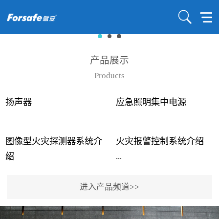
产品展示
Products
扬声器
应急照明集中电源
图像型火灾探测器系统介
火灾报警控制系统介绍
...
...
绍
进入产品频道>>
近年来高大空间建筑火灾
赋安火灾报警控制系统采
事故频发，传统的火灾探
用了具有仲裁机制和冗余