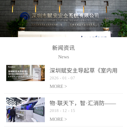
测方法已无法满足要求。
校验的总线传输技术、线
尤其是目前众多的大型影
路状态检测与保护技术、
剧院、会议展览中心、体
后向光电感烟探测技术、
育馆、大型仓库和隧道空
高可靠的系统抗干扰技术
间等，其建筑结构特殊、
等多项专利技术和专有技
防火分区过大，设施复杂
术，是赋安在火灾探测报
新闻资讯
火灾隐患多。一旦发生火
警领域三十多年技术积累
News
灾，由于烟气分层现象，
和工程实践的结晶。
传统的火灾关测器无法被
深圳赋安主导起草《室内用
及时缺发，不能及早发现
2026
-
01
-
07
光动能电池技术规程》 正式
和有效扑救火火，这不仅
布局光伏新能源产业
MORE >
给消防救接带来巨大的压
力和闲难，同时也将造成
物·联天下，智·汇消防——
巨大的经济损失和社会影
2018
-
12
-
15
赋安F&S 2018上海消防展圆
响，基至还会造成人员伤
满落幕
MORE >
亡。图像型火灾探测器正