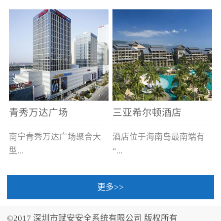
场电源箱或集中电源上接
线。
青秀万达广场
三亚希尔顿酒店
南宁青秀万达广场聚合大
酒店位于海南岛最南端有
型...
“...
更多>>
商业广场、城市商业街
中国的海岛天堂”之美称的
区、步行街、百货、大型
三亚，拥有501间客房、套
©2017 深圳市赋安安全系统有限公司 版权所有
超市、甲级写字楼、城市
间和别墅，带住客领略奢