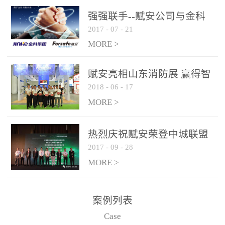
是针对这种高大空间建筑
强强联手--赋安公司与金科
物的消防设施、设备通过
2017
-
07
-
21
集团达成战略合作协议
现场图像的实时获取、预
MORE >
处理和特征提取分析，实
现火焰的跟踪和识别。能
赋安亮相山东消防展 赢得智
更早的进行预警，达到早
2018
-
06
-
17
慧消防新荣耀
报早防的效果。 系统构
MORE >
成示意图： 图像型火灾
探测器系统主要由探测端
和监控端两大部分组成。
热烈庆祝赋安荣登中城联盟
两者之间通过以太网相
2017
-
09
-
28
联合采购战略合作平台
联，一台监控主机最多可
MORE >
带载16台探测器同时探测
器需DC24V供电，若直接
案例列表
从监控主机上获取，最多
Case
只能接6台，超过的需从现