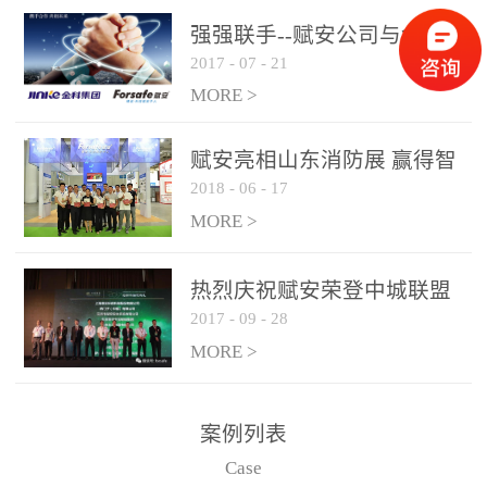
是针对这种高大空间建筑
强强联手--赋安公司与金科
物的消防设施、设备通过
2017
-
07
-
21
集团达成战略合作协议
现场图像的实时获取、预
MORE >
处理和特征提取分析，实
现火焰的跟踪和识别。能
赋安亮相山东消防展 赢得智
更早的进行预警，达到早
2018
-
06
-
17
慧消防新荣耀
报早防的效果。 系统构
MORE >
成示意图： 图像型火灾
探测器系统主要由探测端
和监控端两大部分组成。
热烈庆祝赋安荣登中城联盟
两者之间通过以太网相
2017
-
09
-
28
联合采购战略合作平台
联，一台监控主机最多可
MORE >
带载16台探测器同时探测
器需DC24V供电，若直接
案例列表
从监控主机上获取，最多
Case
只能接6台，超过的需从现