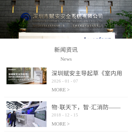
测方法已无法满足要求。
校验的总线传输技术、线
尤其是目前众多的大型影
路状态检测与保护技术、
剧院、会议展览中心、体
后向光电感烟探测技术、
育馆、大型仓库和隧道空
高可靠的系统抗干扰技术
间等，其建筑结构特殊、
等多项专利技术和专有技
防火分区过大，设施复杂
术，是赋安在火灾探测报
新闻资讯
火灾隐患多。一旦发生火
警领域三十多年技术积累
News
灾，由于烟气分层现象，
和工程实践的结晶。
传统的火灾关测器无法被
深圳赋安主导起草《室内用
及时缺发，不能及早发现
2026
-
01
-
07
光动能电池技术规程》 正式
和有效扑救火火，这不仅
布局光伏新能源产业
MORE >
给消防救接带来巨大的压
力和闲难，同时也将造成
物·联天下，智·汇消防——
巨大的经济损失和社会影
2018
-
12
-
15
赋安F&S 2018上海消防展圆
响，基至还会造成人员伤
满落幕
MORE >
亡。图像型火灾探测器正