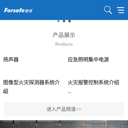
产品展示
Products
扬声器
应急照明集中电源
图像型火灾探测器系统介
火灾报警控制系统介绍
...
...
绍
进入产品频道>>
近年来高大空间建筑火灾
赋安火灾报警控制系统采
事故频发，传统的火灾探
用了具有仲裁机制和冗余