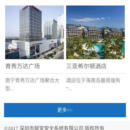
场电源箱或集中电源上接
线。
青秀万达广场
三亚希尔顿酒店
南宁青秀万达广场聚合大
酒店位于海南岛最南端有
型...
“...
更多>>
商业广场、城市商业街
中国的海岛天堂”之美称的
区、步行街、百货、大型
三亚，拥有501间客房、套
©2017 深圳市赋安安全系统有限公司 版权所有
超市、甲级写字楼、城市
间和别墅，带住客领略奢