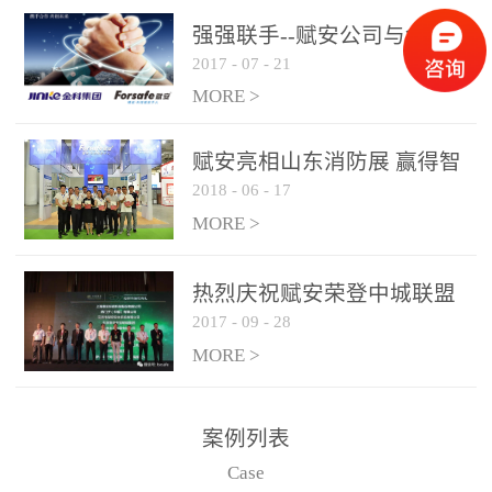
是针对这种高大空间建筑
强强联手--赋安公司与金科
物的消防设施、设备通过
2017
-
07
-
21
集团达成战略合作协议
现场图像的实时获取、预
MORE >
处理和特征提取分析，实
现火焰的跟踪和识别。能
赋安亮相山东消防展 赢得智
更早的进行预警，达到早
2018
-
06
-
17
慧消防新荣耀
报早防的效果。 系统构
MORE >
成示意图： 图像型火灾
探测器系统主要由探测端
和监控端两大部分组成。
热烈庆祝赋安荣登中城联盟
两者之间通过以太网相
2017
-
09
-
28
联合采购战略合作平台
联，一台监控主机最多可
MORE >
带载16台探测器同时探测
器需DC24V供电，若直接
案例列表
从监控主机上获取，最多
Case
只能接6台，超过的需从现