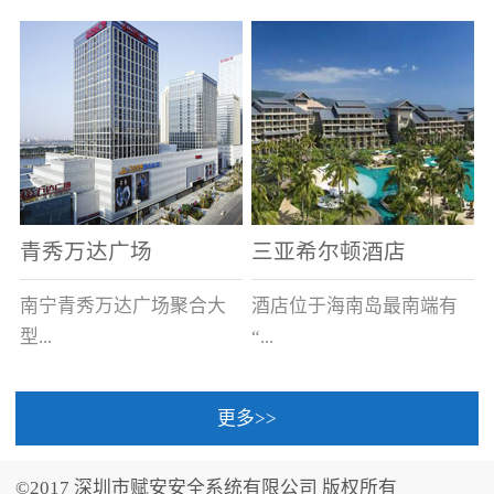
场电源箱或集中电源上接
线。
青秀万达广场
三亚希尔顿酒店
南宁青秀万达广场聚合大
酒店位于海南岛最南端有
型...
“...
更多>>
商业广场、城市商业街
中国的海岛天堂”之美称的
区、步行街、百货、大型
三亚，拥有501间客房、套
©2017 深圳市赋安安全系统有限公司 版权所有
超市、甲级写字楼、城市
间和别墅，带住客领略奢