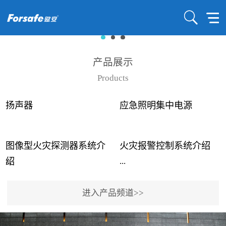
产品展示
Products
扬声器
应急照明集中电源
图像型火灾探测器系统介
火灾报警控制系统介绍
...
...
绍
进入产品频道>>
近年来高大空间建筑火灾
赋安火灾报警控制系统采
事故频发，传统的火灾探
用了具有仲裁机制和冗余