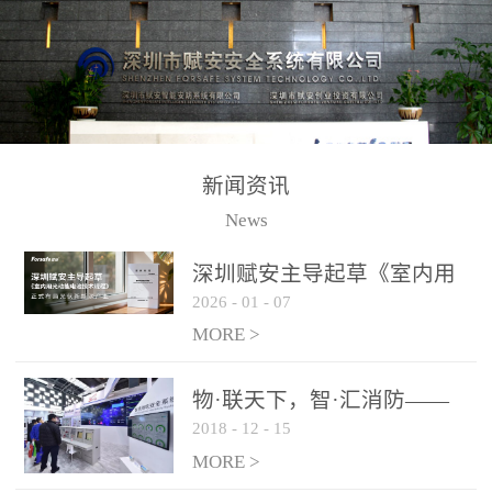
测方法已无法满足要求。
校验的总线传输技术、线
尤其是目前众多的大型影
路状态检测与保护技术、
剧院、会议展览中心、体
后向光电感烟探测技术、
育馆、大型仓库和隧道空
高可靠的系统抗干扰技术
间等，其建筑结构特殊、
等多项专利技术和专有技
防火分区过大，设施复杂
术，是赋安在火灾探测报
新闻资讯
火灾隐患多。一旦发生火
警领域三十多年技术积累
News
灾，由于烟气分层现象，
和工程实践的结晶。
传统的火灾关测器无法被
深圳赋安主导起草《室内用
及时缺发，不能及早发现
2026
-
01
-
07
光动能电池技术规程》 正式
和有效扑救火火，这不仅
布局光伏新能源产业
MORE >
给消防救接带来巨大的压
力和闲难，同时也将造成
物·联天下，智·汇消防——
巨大的经济损失和社会影
2018
-
12
-
15
赋安F&S 2018上海消防展圆
响，基至还会造成人员伤
满落幕
MORE >
亡。图像型火灾探测器正