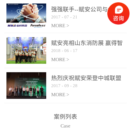
是针对这种高大空间建筑
强强联手--赋安公司与金科
物的消防设施、设备通过
2017
-
07
-
21
集团达成战略合作协议
现场图像的实时获取、预
MORE >
处理和特征提取分析，实
现火焰的跟踪和识别。能
赋安亮相山东消防展 赢得智
更早的进行预警，达到早
2018
-
06
-
17
慧消防新荣耀
报早防的效果。 系统构
MORE >
成示意图： 图像型火灾
探测器系统主要由探测端
和监控端两大部分组成。
热烈庆祝赋安荣登中城联盟
两者之间通过以太网相
2017
-
09
-
28
联合采购战略合作平台
联，一台监控主机最多可
MORE >
带载16台探测器同时探测
器需DC24V供电，若直接
案例列表
从监控主机上获取，最多
Case
只能接6台，超过的需从现