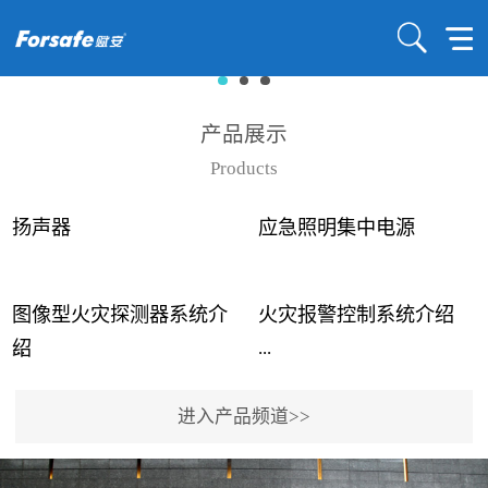
产品展示
Products
扬声器
应急照明集中电源
图像型火灾探测器系统介
火灾报警控制系统介绍
...
...
绍
进入产品频道>>
近年来高大空间建筑火灾
赋安火灾报警控制系统采
事故频发，传统的火灾探
用了具有仲裁机制和冗余