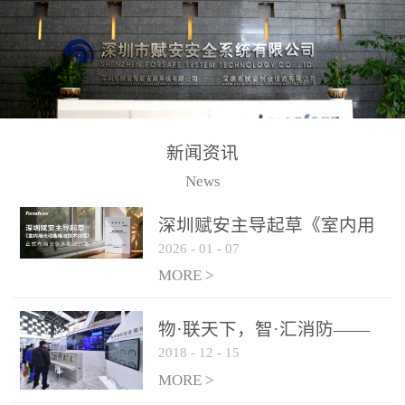
测方法已无法满足要求。
校验的总线传输技术、线
尤其是目前众多的大型影
路状态检测与保护技术、
剧院、会议展览中心、体
后向光电感烟探测技术、
育馆、大型仓库和隧道空
高可靠的系统抗干扰技术
间等，其建筑结构特殊、
等多项专利技术和专有技
防火分区过大，设施复杂
术，是赋安在火灾探测报
新闻资讯
火灾隐患多。一旦发生火
警领域三十多年技术积累
News
灾，由于烟气分层现象，
和工程实践的结晶。
传统的火灾关测器无法被
深圳赋安主导起草《室内用
及时缺发，不能及早发现
2026
-
01
-
07
光动能电池技术规程》 正式
和有效扑救火火，这不仅
布局光伏新能源产业
MORE >
给消防救接带来巨大的压
力和闲难，同时也将造成
物·联天下，智·汇消防——
巨大的经济损失和社会影
2018
-
12
-
15
赋安F&S 2018上海消防展圆
响，基至还会造成人员伤
满落幕
MORE >
亡。图像型火灾探测器正