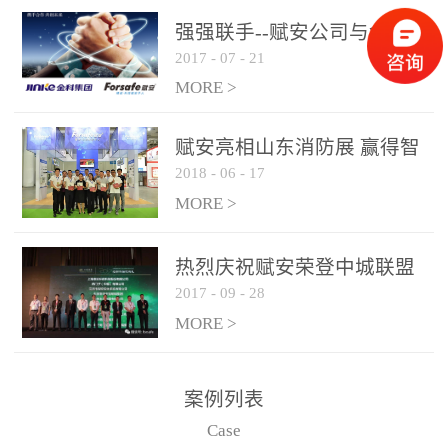
是针对这种高大空间建筑
强强联手--赋安公司与金科
物的消防设施、设备通过
2017
-
07
-
21
集团达成战略合作协议
现场图像的实时获取、预
MORE >
处理和特征提取分析，实
现火焰的跟踪和识别。能
赋安亮相山东消防展 赢得智
更早的进行预警，达到早
2018
-
06
-
17
慧消防新荣耀
报早防的效果。 系统构
MORE >
成示意图： 图像型火灾
探测器系统主要由探测端
和监控端两大部分组成。
热烈庆祝赋安荣登中城联盟
两者之间通过以太网相
2017
-
09
-
28
联合采购战略合作平台
联，一台监控主机最多可
MORE >
带载16台探测器同时探测
器需DC24V供电，若直接
案例列表
从监控主机上获取，最多
Case
只能接6台，超过的需从现