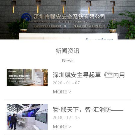
测方法已无法满足要求。
校验的总线传输技术、线
尤其是目前众多的大型影
路状态检测与保护技术、
剧院、会议展览中心、体
后向光电感烟探测技术、
育馆、大型仓库和隧道空
高可靠的系统抗干扰技术
间等，其建筑结构特殊、
等多项专利技术和专有技
防火分区过大，设施复杂
术，是赋安在火灾探测报
新闻资讯
火灾隐患多。一旦发生火
警领域三十多年技术积累
News
灾，由于烟气分层现象，
和工程实践的结晶。
传统的火灾关测器无法被
深圳赋安主导起草《室内用
及时缺发，不能及早发现
2026
-
01
-
07
光动能电池技术规程》 正式
和有效扑救火火，这不仅
布局光伏新能源产业
MORE >
给消防救接带来巨大的压
力和闲难，同时也将造成
物·联天下，智·汇消防——
巨大的经济损失和社会影
2018
-
12
-
15
赋安F&S 2018上海消防展圆
响，基至还会造成人员伤
满落幕
MORE >
亡。图像型火灾探测器正