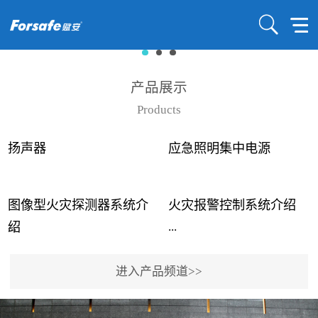
产品展示
Products
扬声器
应急照明集中电源
图像型火灾探测器系统介
火灾报警控制系统介绍
...
...
绍
进入产品频道>>
近年来高大空间建筑火灾
赋安火灾报警控制系统采
事故频发，传统的火灾探
用了具有仲裁机制和冗余