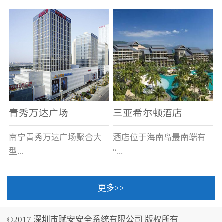
场电源箱或集中电源上接
线。
青秀万达广场
三亚希尔顿酒店
南宁青秀万达广场聚合大
酒店位于海南岛最南端有
型...
“...
更多>>
商业广场、城市商业街
中国的海岛天堂”之美称的
区、步行街、百货、大型
三亚，拥有501间客房、套
©2017 深圳市赋安安全系统有限公司 版权所有
超市、甲级写字楼、城市
间和别墅，带住客领略奢