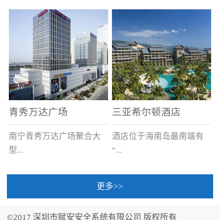
场电源箱或集中电源上接
线。
青秀万达广场
三亚希尔顿酒店
南宁青秀万达广场聚合大
酒店位于海南岛最南端有
型...
“...
更多>>
商业广场、城市商业街
中国的海岛天堂”之美称的
区、步行街、百货、大型
三亚，拥有501间客房、套
©2017 深圳市赋安安全系统有限公司 版权所有
超市、甲级写字楼、城市
间和别墅，带住客领略奢