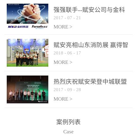
是针对这种高大空间建筑
强强联手--赋安公司与金科
物的消防设施、设备通过
2017
-
07
-
21
集团达成战略合作协议
现场图像的实时获取、预
MORE >
处理和特征提取分析，实
现火焰的跟踪和识别。能
赋安亮相山东消防展 赢得智
更早的进行预警，达到早
2018
-
06
-
17
慧消防新荣耀
报早防的效果。 系统构
MORE >
成示意图： 图像型火灾
探测器系统主要由探测端
和监控端两大部分组成。
热烈庆祝赋安荣登中城联盟
两者之间通过以太网相
2017
-
09
-
28
联合采购战略合作平台
联，一台监控主机最多可
MORE >
带载16台探测器同时探测
器需DC24V供电，若直接
案例列表
从监控主机上获取，最多
Case
只能接6台，超过的需从现