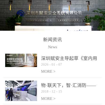
测方法已无法满足要求。
校验的总线传输技术、线
尤其是目前众多的大型影
路状态检测与保护技术、
剧院、会议展览中心、体
后向光电感烟探测技术、
育馆、大型仓库和隧道空
高可靠的系统抗干扰技术
间等，其建筑结构特殊、
等多项专利技术和专有技
防火分区过大，设施复杂
术，是赋安在火灾探测报
新闻资讯
火灾隐患多。一旦发生火
警领域三十多年技术积累
News
灾，由于烟气分层现象，
和工程实践的结晶。
传统的火灾关测器无法被
深圳赋安主导起草《室内用
及时缺发，不能及早发现
2026
-
01
-
07
光动能电池技术规程》 正式
和有效扑救火火，这不仅
布局光伏新能源产业
MORE >
给消防救接带来巨大的压
力和闲难，同时也将造成
物·联天下，智·汇消防——
巨大的经济损失和社会影
2018
-
12
-
15
赋安F&S 2018上海消防展圆
响，基至还会造成人员伤
满落幕
MORE >
亡。图像型火灾探测器正