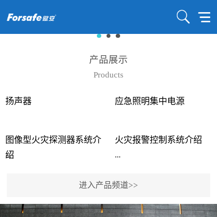
产品展示
Products
扬声器
应急照明集中电源
图像型火灾探测器系统介
火灾报警控制系统介绍
...
...
绍
进入产品频道>>
近年来高大空间建筑火灾
赋安火灾报警控制系统采
事故频发，传统的火灾探
用了具有仲裁机制和冗余