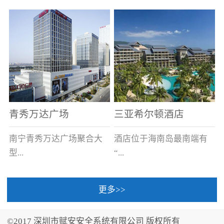
场电源箱或集中电源上接
线。
青秀万达广场
三亚希尔顿酒店
南宁青秀万达广场聚合大
酒店位于海南岛最南端有
型...
“...
更多>>
商业广场、城市商业街
中国的海岛天堂”之美称的
区、步行街、百货、大型
三亚，拥有501间客房、套
©2017 深圳市赋安安全系统有限公司 版权所有
超市、甲级写字楼、城市
间和别墅，带住客领略奢