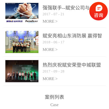
是针对这种高大空间建筑
强强联手--赋安公司与金科
物的消防设施、设备通过
2017
-
07
-
21
集团达成战略合作协议
现场图像的实时获取、预
MORE >
处理和特征提取分析，实
现火焰的跟踪和识别。能
赋安亮相山东消防展 赢得智
更早的进行预警，达到早
2018
-
06
-
17
慧消防新荣耀
报早防的效果。 系统构
MORE >
成示意图： 图像型火灾
探测器系统主要由探测端
和监控端两大部分组成。
热烈庆祝赋安荣登中城联盟
两者之间通过以太网相
2017
-
09
-
28
联合采购战略合作平台
联，一台监控主机最多可
MORE >
带载16台探测器同时探测
器需DC24V供电，若直接
案例列表
从监控主机上获取，最多
Case
只能接6台，超过的需从现