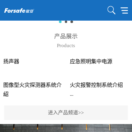
产品展示
Products
扬声器
应急照明集中电源
图像型火灾探测器系统介
火灾报警控制系统介绍
...
...
绍
进入产品频道>>
近年来高大空间建筑火灾
赋安火灾报警控制系统采
事故频发，传统的火灾探
用了具有仲裁机制和冗余