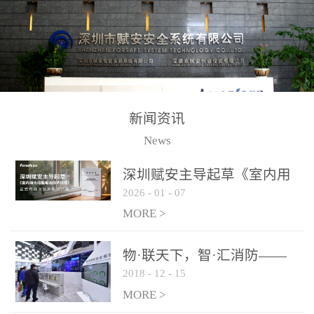
测方法已无法满足要求。
校验的总线传输技术、线
尤其是目前众多的大型影
路状态检测与保护技术、
剧院、会议展览中心、体
后向光电感烟探测技术、
育馆、大型仓库和隧道空
高可靠的系统抗干扰技术
间等，其建筑结构特殊、
等多项专利技术和专有技
防火分区过大，设施复杂
术，是赋安在火灾探测报
新闻资讯
火灾隐患多。一旦发生火
警领域三十多年技术积累
News
灾，由于烟气分层现象，
和工程实践的结晶。
传统的火灾关测器无法被
深圳赋安主导起草《室内用
及时缺发，不能及早发现
2026
-
01
-
07
光动能电池技术规程》 正式
和有效扑救火火，这不仅
布局光伏新能源产业
MORE >
给消防救接带来巨大的压
力和闲难，同时也将造成
物·联天下，智·汇消防——
巨大的经济损失和社会影
2018
-
12
-
15
赋安F&S 2018上海消防展圆
响，基至还会造成人员伤
满落幕
MORE >
亡。图像型火灾探测器正