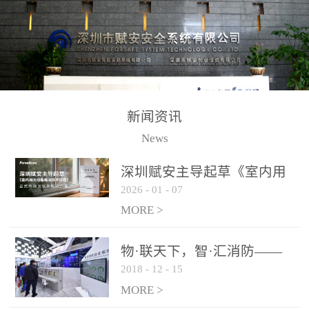
测方法已无法满足要求。
校验的总线传输技术、线
尤其是目前众多的大型影
路状态检测与保护技术、
剧院、会议展览中心、体
后向光电感烟探测技术、
育馆、大型仓库和隧道空
高可靠的系统抗干扰技术
间等，其建筑结构特殊、
等多项专利技术和专有技
防火分区过大，设施复杂
术，是赋安在火灾探测报
新闻资讯
火灾隐患多。一旦发生火
警领域三十多年技术积累
News
灾，由于烟气分层现象，
和工程实践的结晶。
传统的火灾关测器无法被
深圳赋安主导起草《室内用
及时缺发，不能及早发现
2026
-
01
-
07
光动能电池技术规程》 正式
和有效扑救火火，这不仅
布局光伏新能源产业
MORE >
给消防救接带来巨大的压
力和闲难，同时也将造成
物·联天下，智·汇消防——
巨大的经济损失和社会影
2018
-
12
-
15
赋安F&S 2018上海消防展圆
响，基至还会造成人员伤
满落幕
MORE >
亡。图像型火灾探测器正