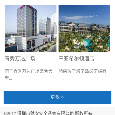
场电源箱或集中电源上接
线。
青秀万达广场
三亚希尔顿酒店
南宁青秀万达广场聚合大
酒店位于海南岛最南端有
型...
“...
更多>>
商业广场、城市商业街
中国的海岛天堂”之美称的
区、步行街、百货、大型
三亚，拥有501间客房、套
©2017 深圳市赋安安全系统有限公司 版权所有
超市、甲级写字楼、城市
间和别墅，带住客领略奢