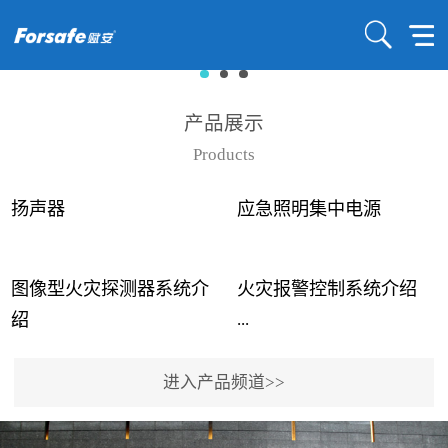
产品展示
Products
扬声器
应急照明集中电源
图像型火灾探测器系统介
火灾报警控制系统介绍
...
...
绍
进入产品频道>>
近年来高大空间建筑火灾
赋安火灾报警控制系统采
事故频发，传统的火灾探
用了具有仲裁机制和冗余