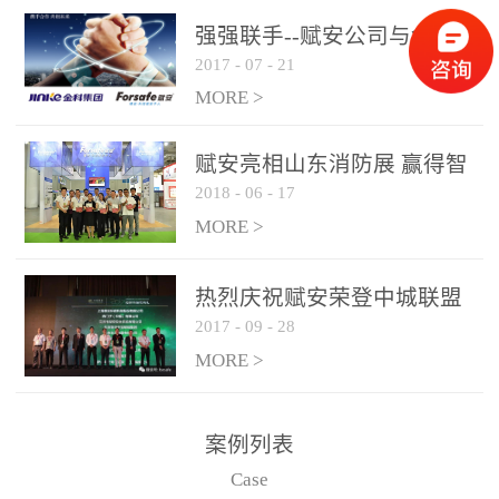
是针对这种高大空间建筑
强强联手--赋安公司与金科
物的消防设施、设备通过
2017
-
07
-
21
集团达成战略合作协议
现场图像的实时获取、预
MORE >
处理和特征提取分析，实
现火焰的跟踪和识别。能
赋安亮相山东消防展 赢得智
更早的进行预警，达到早
2018
-
06
-
17
慧消防新荣耀
报早防的效果。 系统构
MORE >
成示意图： 图像型火灾
探测器系统主要由探测端
和监控端两大部分组成。
热烈庆祝赋安荣登中城联盟
两者之间通过以太网相
2017
-
09
-
28
联合采购战略合作平台
联，一台监控主机最多可
MORE >
带载16台探测器同时探测
器需DC24V供电，若直接
案例列表
从监控主机上获取，最多
Case
只能接6台，超过的需从现