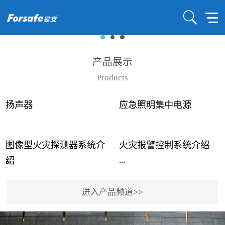
产品展示
Products
扬声器
应急照明集中电源
图像型火灾探测器系统介
火灾报警控制系统介绍
...
...
绍
进入产品频道>>
近年来高大空间建筑火灾
赋安火灾报警控制系统采
事故频发，传统的火灾探
用了具有仲裁机制和冗余