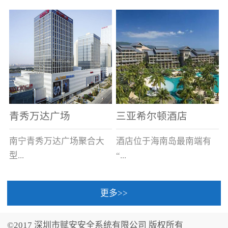
场电源箱或集中电源上接
线。
青秀万达广场
三亚希尔顿酒店
南宁青秀万达广场聚合大
酒店位于海南岛最南端有
型...
“...
更多>>
商业广场、城市商业街
中国的海岛天堂”之美称的
区、步行街、百货、大型
三亚，拥有501间客房、套
©2017 深圳市赋安安全系统有限公司 版权所有
超市、甲级写字楼、城市
间和别墅，带住客领略奢