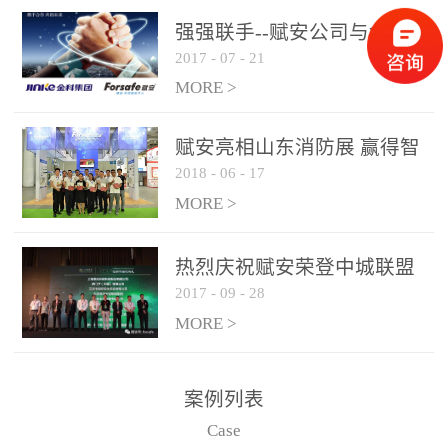
是针对这种高大空间建筑
强强联手--赋安公司与金科
物的消防设施、设备通过
2017
-
07
-
21
集团达成战略合作协议
现场图像的实时获取、预
MORE >
处理和特征提取分析，实
现火焰的跟踪和识别。能
赋安亮相山东消防展 赢得智
更早的进行预警，达到早
2018
-
06
-
17
慧消防新荣耀
报早防的效果。 系统构
MORE >
成示意图： 图像型火灾
探测器系统主要由探测端
和监控端两大部分组成。
热烈庆祝赋安荣登中城联盟
两者之间通过以太网相
2017
-
09
-
28
联合采购战略合作平台
联，一台监控主机最多可
MORE >
带载16台探测器同时探测
器需DC24V供电，若直接
案例列表
从监控主机上获取，最多
Case
只能接6台，超过的需从现