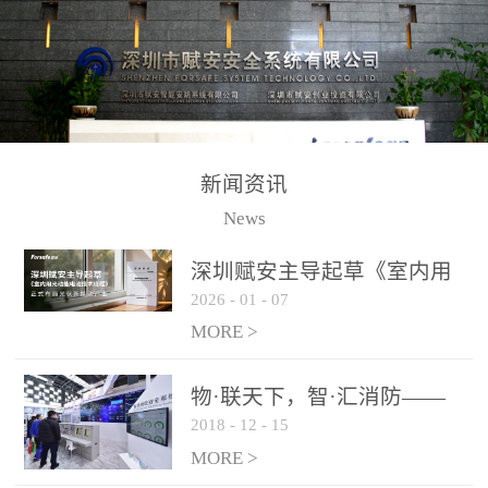
测方法已无法满足要求。
校验的总线传输技术、线
尤其是目前众多的大型影
路状态检测与保护技术、
剧院、会议展览中心、体
后向光电感烟探测技术、
育馆、大型仓库和隧道空
高可靠的系统抗干扰技术
间等，其建筑结构特殊、
等多项专利技术和专有技
防火分区过大，设施复杂
术，是赋安在火灾探测报
新闻资讯
火灾隐患多。一旦发生火
警领域三十多年技术积累
News
灾，由于烟气分层现象，
和工程实践的结晶。
传统的火灾关测器无法被
深圳赋安主导起草《室内用
及时缺发，不能及早发现
2026
-
01
-
07
光动能电池技术规程》 正式
和有效扑救火火，这不仅
布局光伏新能源产业
MORE >
给消防救接带来巨大的压
力和闲难，同时也将造成
物·联天下，智·汇消防——
巨大的经济损失和社会影
2018
-
12
-
15
赋安F&S 2018上海消防展圆
响，基至还会造成人员伤
满落幕
MORE >
亡。图像型火灾探测器正