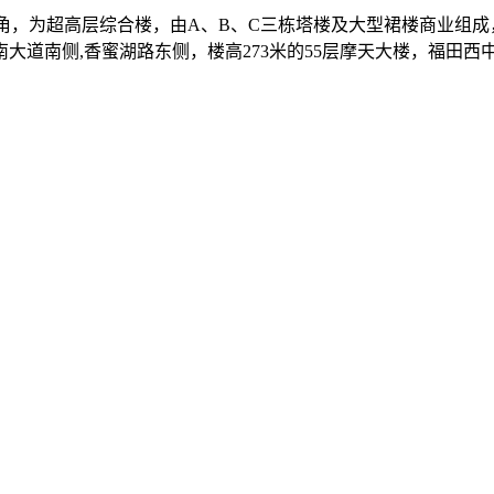
角，为超高层综合楼，由A、B、C三栋塔楼及大型裙楼商业组
道南侧,香蜜湖路东侧，楼高273米的55层摩天大楼，福田西中