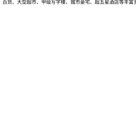
、百货、大型超市、甲级写字楼、城市豪宅、超五星酒店等丰富