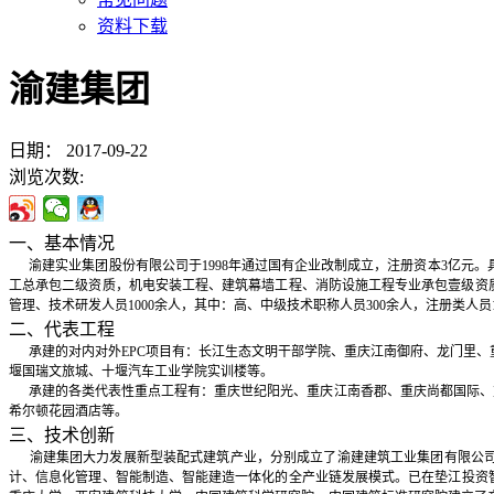
资料下载
渝建集团
日期：
2017-09-22
浏览次数:
一、基本情况
渝建实业集团股份有限公司于1998年通过国有企业改制成立，注册资本3亿元。
工总承包二级资质，机电安装工程、建筑幕墙工程、消防设施工程专业承包壹级资
管理、技术研发人员1000余人，其中：高、中级技术职称人员300余人，注册类人员1
二、代表工程
承建的对内对外EPC项目有：长江生态文明干部学院、重庆江南御府、龙门里
堰国瑞文旅城、十堰汽车工业学院实训楼等。
承建的各类代表性重点工程有：重庆世纪阳光、重庆江南香郡、重庆尚都国际、
希尔顿花园酒店等。
三、技术创新
渝建集团大力发展新型装配式建筑产业，分别成立了渝建建筑工业集团有限公
计、信息化管理、智能制造、智能建造一体化的全产业链发展模式。已在垫江投资智