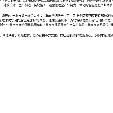
学研合作机制，合作研发渝建SCC结构体系和渝建YJ系列产品，已经完成企业标准7
发、建筑设计、生产制造、装配施工、运营管理全产业链为一体化的智能建造产业体系
承建的“十堰市邮电通信大楼”、“重庆世纪阳光住宅小区”分别荣获国家建设部颁发的“
管理总局守合同重信用企业”等荣誉，还荣获重庆市、湖北省级优质工程“巴渝杯”“楚天
筑企业”“重庆市守合同重信用单位”“重庆市建筑安全生产先进单位”“重庆市文明单位”“
精准扶贫、抢险救灾、爱心帮扶等方式累计向社会捐款捐物2亿多元。2016年度渝