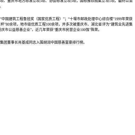
项、重庆市地方标准立项3项、协会标准立项3项，国标推荐图集立项1项。最终以渝
。
中国建筑工程鲁班奖（国家优质工程）”；“十堰市邮政处理中心综合楼”1999年荣获
杯”80余项，地市级优质工程100余项，并多次被重庆市、湖北省评为“建筑业先进集
重庆市公益慈善企业”，近几年荣获“重庆市民营企业100强”殊荣。
建集团董事长肖基成同志入围胡润中国慈善富豪排行榜。