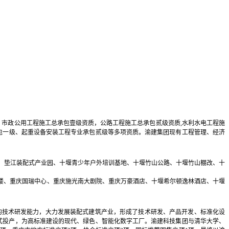
，市政公用工程施工总承包壹级资质，公路工程施工总承包贰级资质,水利水电工程施
包一级、起重设备安装工程专业承包贰级等多项资质。渝建集团现有工程管理、经济
楼、垫江装配式产业园、十堰青少年户外培训基地、十堰竹山公路、十堰竹山棚改、十
楼、重庆国瑞中心、重庆施光南大剧院、重庆万豪酒店、十堰希尔顿逸林酒店、十堰
的技术研发能力，大力发展装配式建筑产业，形成了技术研发、产品开发、标准化设
正式投产，为高标准建设的现代、绿色、智能化数字工厂。渝建科技集团与清华大学、