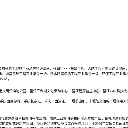
具有建筑工程施工总承包特级资质，建筑行业（建筑工程、人防工程）甲级设计资质
质，地基基础工程专业承包一级、防水防腐保温工程专业承包一级、环保工程专业承
50人。
、重庆两江购物公园、垫江三合湖文化活动中心、 垫江管廊监控中心、垫江八中科技
重庆国瑞御府、重庆长嘉汇、重庆一曲清江、十堰蓝山郡、十堰阳光栖谷十堰邮电大
司与渝建建筑科技集团有限公司。渝建工业集团是集团重点发展产业，依托渝建科技
能装配式建筑产业园，项目是2019年智博会重点签约项目，于2020年智博会期间