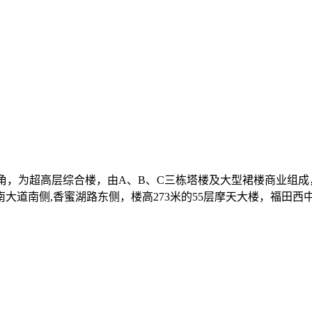
角，为超高层综合楼，由A、B、C三栋塔楼及大型裙楼商业组
道南侧,香蜜湖路东侧，楼高273米的55层摩天大楼，福田西中