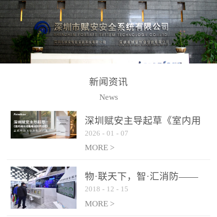
测方法已无法满足要求。
校验的总线传输技术、线
尤其是目前众多的大型影
路状态检测与保护技术、
剧院、会议展览中心、体
后向光电感烟探测技术、
育馆、大型仓库和隧道空
高可靠的系统抗干扰技术
间等，其建筑结构特殊、
等多项专利技术和专有技
防火分区过大，设施复杂
术，是赋安在火灾探测报
新闻资讯
火灾隐患多。一旦发生火
警领域三十多年技术积累
News
灾，由于烟气分层现象，
和工程实践的结晶。
传统的火灾关测器无法被
深圳赋安主导起草《室内用
及时缺发，不能及早发现
2026
-
01
-
07
光动能电池技术规程》 正式
和有效扑救火火，这不仅
布局光伏新能源产业
MORE >
给消防救接带来巨大的压
力和闲难，同时也将造成
物·联天下，智·汇消防——
巨大的经济损失和社会影
2018
-
12
-
15
赋安F&S 2018上海消防展圆
响，基至还会造成人员伤
满落幕
MORE >
亡。图像型火灾探测器正