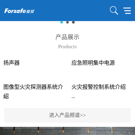
产品展示
Products
扬声器
应急照明集中电源
图像型火灾探测器系统介
火灾报警控制系统介绍
...
...
绍
进入产品频道>>
近年来高大空间建筑火灾
赋安火灾报警控制系统采
事故频发，传统的火灾探
用了具有仲裁机制和冗余