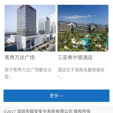
场电源箱或集中电源上接
线。
青秀万达广场
三亚希尔顿酒店
南宁青秀万达广场聚合大
酒店位于海南岛最南端有
型...
“...
更多>>
商业广场、城市商业街
中国的海岛天堂”之美称的
区、步行街、百货、大型
三亚，拥有501间客房、套
©2017 深圳市赋安安全系统有限公司 版权所有
超市、甲级写字楼、城市
间和别墅，带住客领略奢