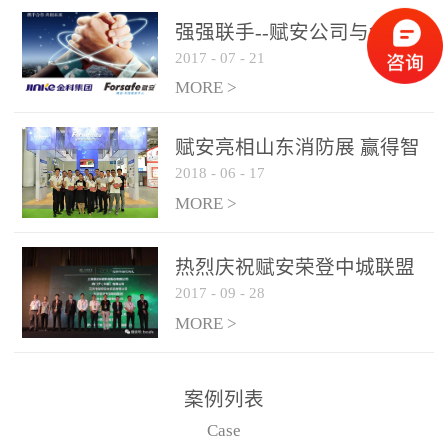
是针对这种高大空间建筑
强强联手--赋安公司与金科
物的消防设施、设备通过
2017
-
07
-
21
集团达成战略合作协议
现场图像的实时获取、预
MORE >
处理和特征提取分析，实
现火焰的跟踪和识别。能
赋安亮相山东消防展 赢得智
更早的进行预警，达到早
2018
-
06
-
17
慧消防新荣耀
报早防的效果。 系统构
MORE >
成示意图： 图像型火灾
探测器系统主要由探测端
和监控端两大部分组成。
热烈庆祝赋安荣登中城联盟
两者之间通过以太网相
2017
-
09
-
28
联合采购战略合作平台
联，一台监控主机最多可
MORE >
带载16台探测器同时探测
器需DC24V供电，若直接
案例列表
从监控主机上获取，最多
Case
只能接6台，超过的需从现