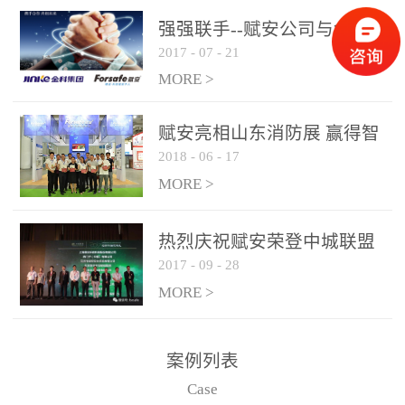
是针对这种高大空间建筑
强强联手--赋安公司与金科
物的消防设施、设备通过
2017
-
07
-
21
集团达成战略合作协议
现场图像的实时获取、预
MORE >
处理和特征提取分析，实
现火焰的跟踪和识别。能
赋安亮相山东消防展 赢得智
更早的进行预警，达到早
2018
-
06
-
17
慧消防新荣耀
报早防的效果。 系统构
MORE >
成示意图： 图像型火灾
探测器系统主要由探测端
和监控端两大部分组成。
热烈庆祝赋安荣登中城联盟
两者之间通过以太网相
2017
-
09
-
28
联合采购战略合作平台
联，一台监控主机最多可
MORE >
带载16台探测器同时探测
器需DC24V供电，若直接
案例列表
从监控主机上获取，最多
Case
只能接6台，超过的需从现