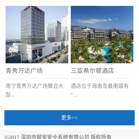
场电源箱或集中电源上接
线。
青秀万达广场
三亚希尔顿酒店
南宁青秀万达广场聚合大
酒店位于海南岛最南端有
型...
“...
更多>>
商业广场、城市商业街
中国的海岛天堂”之美称的
区、步行街、百货、大型
三亚，拥有501间客房、套
©2017 深圳市赋安安全系统有限公司 版权所有
超市、甲级写字楼、城市
间和别墅，带住客领略奢