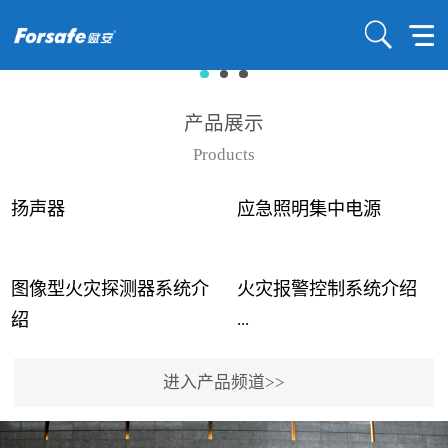
产品展示
Products
扬声器
应急照明集中电源
图像型火灾探测器系统介
火灾报警控制系统介绍
...
...
绍
进入产品频道>>
近年来高大空间建筑火灾
赋安火灾报警控制系统采
事故频发，传统的火灾探
用了具有仲裁机制和冗余