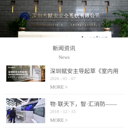
测方法已无法满足要求。
校验的总线传输技术、线
尤其是目前众多的大型影
路状态检测与保护技术、
剧院、会议展览中心、体
后向光电感烟探测技术、
育馆、大型仓库和隧道空
高可靠的系统抗干扰技术
间等，其建筑结构特殊、
等多项专利技术和专有技
防火分区过大，设施复杂
术，是赋安在火灾探测报
新闻资讯
火灾隐患多。一旦发生火
警领域三十多年技术积累
News
灾，由于烟气分层现象，
和工程实践的结晶。
传统的火灾关测器无法被
深圳赋安主导起草《室内用
及时缺发，不能及早发现
2026
-
01
-
07
光动能电池技术规程》 正式
和有效扑救火火，这不仅
布局光伏新能源产业
MORE >
给消防救接带来巨大的压
力和闲难，同时也将造成
物·联天下，智·汇消防——
巨大的经济损失和社会影
2018
-
12
-
15
赋安F&S 2018上海消防展圆
响，基至还会造成人员伤
满落幕
MORE >
亡。图像型火灾探测器正