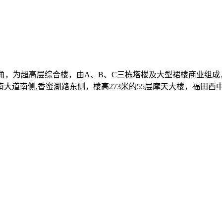
角，为超高层综合楼，由A、B、C三栋塔楼及大型裙楼商业组
道南侧,香蜜湖路东侧，楼高273米的55层摩天大楼，福田西中