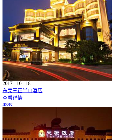
2017
-
10
-
18
东莞三正半山酒店
查看详情
more