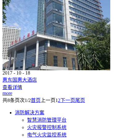
2017
-
10
-
18
惠东国惠大酒店
查看详情
more
共
8
条
页次1/2
首页
上一页
1
2
下一页
尾页
消防解决方案
智慧消防管理平台
火灾报警控制系统
电气火灾监控系统