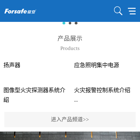
产品展示
Products
扬声器
应急照明集中电源
图像型火灾探测器系统介
火灾报警控制系统介绍
...
...
绍
进入产品频道>>
近年来高大空间建筑火灾
赋安火灾报警控制系统采
事故频发，传统的火灾探
用了具有仲裁机制和冗余