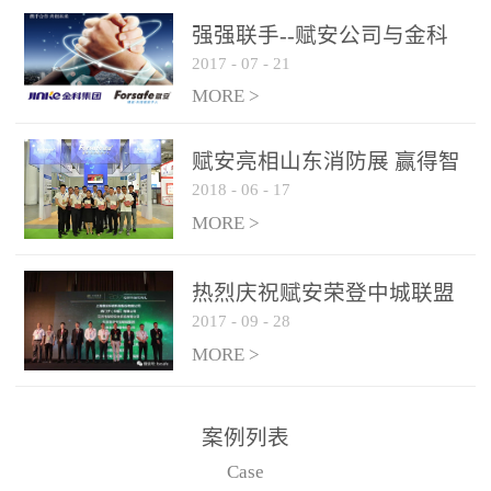
是针对这种高大空间建筑
强强联手--赋安公司与金科
物的消防设施、设备通过
2017
-
07
-
21
集团达成战略合作协议
现场图像的实时获取、预
MORE >
处理和特征提取分析，实
现火焰的跟踪和识别。能
赋安亮相山东消防展 赢得智
更早的进行预警，达到早
2018
-
06
-
17
慧消防新荣耀
报早防的效果。 系统构
MORE >
成示意图： 图像型火灾
探测器系统主要由探测端
和监控端两大部分组成。
热烈庆祝赋安荣登中城联盟
两者之间通过以太网相
2017
-
09
-
28
联合采购战略合作平台
联，一台监控主机最多可
MORE >
带载16台探测器同时探测
器需DC24V供电，若直接
案例列表
从监控主机上获取，最多
Case
只能接6台，超过的需从现