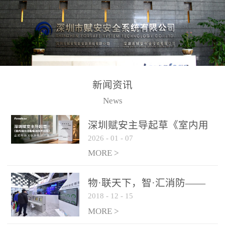
测方法已无法满足要求。
校验的总线传输技术、线
尤其是目前众多的大型影
路状态检测与保护技术、
剧院、会议展览中心、体
后向光电感烟探测技术、
育馆、大型仓库和隧道空
高可靠的系统抗干扰技术
间等，其建筑结构特殊、
等多项专利技术和专有技
防火分区过大，设施复杂
术，是赋安在火灾探测报
新闻资讯
火灾隐患多。一旦发生火
警领域三十多年技术积累
News
灾，由于烟气分层现象，
和工程实践的结晶。
传统的火灾关测器无法被
深圳赋安主导起草《室内用
及时缺发，不能及早发现
2026
-
01
-
07
光动能电池技术规程》 正式
和有效扑救火火，这不仅
布局光伏新能源产业
MORE >
给消防救接带来巨大的压
力和闲难，同时也将造成
物·联天下，智·汇消防——
巨大的经济损失和社会影
2018
-
12
-
15
赋安F&S 2018上海消防展圆
响，基至还会造成人员伤
满落幕
MORE >
亡。图像型火灾探测器正