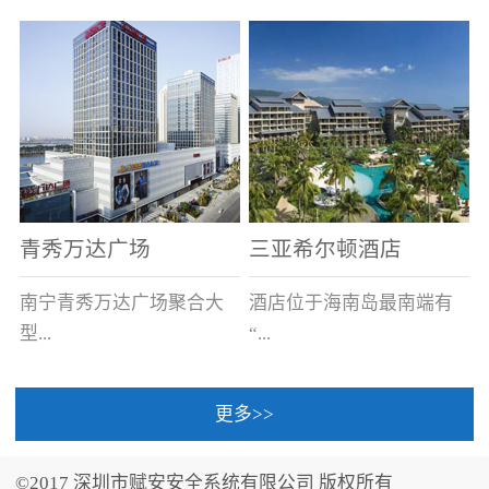
场电源箱或集中电源上接
线。
青秀万达广场
三亚希尔顿酒店
南宁青秀万达广场聚合大
酒店位于海南岛最南端有
型...
“...
更多>>
商业广场、城市商业街
中国的海岛天堂”之美称的
区、步行街、百货、大型
三亚，拥有501间客房、套
©2017 深圳市赋安安全系统有限公司 版权所有
超市、甲级写字楼、城市
间和别墅，带住客领略奢