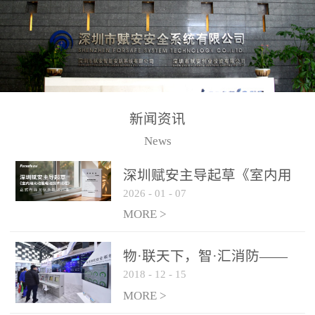
测方法已无法满足要求。
校验的总线传输技术、线
尤其是目前众多的大型影
路状态检测与保护技术、
剧院、会议展览中心、体
后向光电感烟探测技术、
育馆、大型仓库和隧道空
高可靠的系统抗干扰技术
间等，其建筑结构特殊、
等多项专利技术和专有技
防火分区过大，设施复杂
术，是赋安在火灾探测报
新闻资讯
火灾隐患多。一旦发生火
警领域三十多年技术积累
News
灾，由于烟气分层现象，
和工程实践的结晶。
传统的火灾关测器无法被
深圳赋安主导起草《室内用
及时缺发，不能及早发现
2026
-
01
-
07
光动能电池技术规程》 正式
和有效扑救火火，这不仅
布局光伏新能源产业
MORE >
给消防救接带来巨大的压
力和闲难，同时也将造成
物·联天下，智·汇消防——
巨大的经济损失和社会影
2018
-
12
-
15
赋安F&S 2018上海消防展圆
响，基至还会造成人员伤
满落幕
MORE >
亡。图像型火灾探测器正