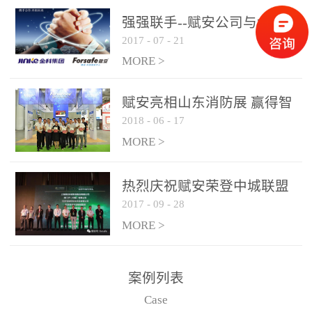
是针对这种高大空间建筑
强强联手--赋安公司与金科
物的消防设施、设备通过
2017
-
07
-
21
集团达成战略合作协议
现场图像的实时获取、预
MORE >
处理和特征提取分析，实
现火焰的跟踪和识别。能
赋安亮相山东消防展 赢得智
更早的进行预警，达到早
2018
-
06
-
17
慧消防新荣耀
报早防的效果。 系统构
MORE >
成示意图： 图像型火灾
探测器系统主要由探测端
和监控端两大部分组成。
热烈庆祝赋安荣登中城联盟
两者之间通过以太网相
2017
-
09
-
28
联合采购战略合作平台
联，一台监控主机最多可
MORE >
带载16台探测器同时探测
器需DC24V供电，若直接
案例列表
从监控主机上获取，最多
Case
只能接6台，超过的需从现