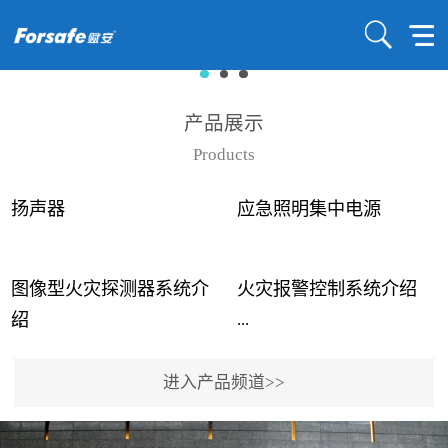
产品展示
Products
扬声器
应急照明集中电源
图像型火灾探测器系统介
火灾报警控制系统介绍
...
...
绍
进入产品频道>>
近年来高大空间建筑火灾
赋安火灾报警控制系统采
事故频发，传统的火灾探
用了具有仲裁机制和冗余