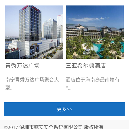
场电源箱或集中电源上接
线。
青秀万达广场
三亚希尔顿酒店
南宁青秀万达广场聚合大
酒店位于海南岛最南端有
型...
“...
更多>>
商业广场、城市商业街
中国的海岛天堂”之美称的
区、步行街、百货、大型
三亚，拥有501间客房、套
©2017 深圳市赋安安全系统有限公司 版权所有
超市、甲级写字楼、城市
间和别墅，带住客领略奢