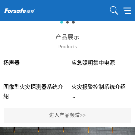
产品展示
Products
扬声器
应急照明集中电源
图像型火灾探测器系统介
火灾报警控制系统介绍
...
...
绍
进入产品频道>>
近年来高大空间建筑火灾
赋安火灾报警控制系统采
事故频发，传统的火灾探
用了具有仲裁机制和冗余