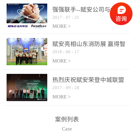
是针对这种高大空间建筑
强强联手--赋安公司与金科
物的消防设施、设备通过
2017
-
07
-
21
集团达成战略合作协议
现场图像的实时获取、预
MORE >
处理和特征提取分析，实
现火焰的跟踪和识别。能
赋安亮相山东消防展 赢得智
更早的进行预警，达到早
2018
-
06
-
17
慧消防新荣耀
报早防的效果。 系统构
MORE >
成示意图： 图像型火灾
探测器系统主要由探测端
和监控端两大部分组成。
热烈庆祝赋安荣登中城联盟
两者之间通过以太网相
2017
-
09
-
28
联合采购战略合作平台
联，一台监控主机最多可
MORE >
带载16台探测器同时探测
器需DC24V供电，若直接
案例列表
从监控主机上获取，最多
Case
只能接6台，超过的需从现