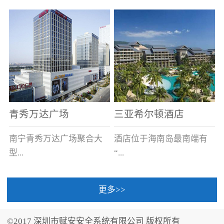
场电源箱或集中电源上接
线。
青秀万达广场
三亚希尔顿酒店
南宁青秀万达广场聚合大
酒店位于海南岛最南端有
型...
“...
更多>>
商业广场、城市商业街
中国的海岛天堂”之美称的
区、步行街、百货、大型
三亚，拥有501间客房、套
©2017 深圳市赋安安全系统有限公司 版权所有
超市、甲级写字楼、城市
间和别墅，带住客领略奢