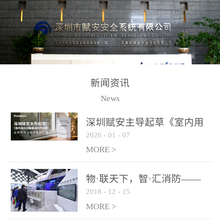
测方法已无法满足要求。
校验的总线传输技术、线
尤其是目前众多的大型影
路状态检测与保护技术、
剧院、会议展览中心、体
后向光电感烟探测技术、
育馆、大型仓库和隧道空
高可靠的系统抗干扰技术
间等，其建筑结构特殊、
等多项专利技术和专有技
防火分区过大，设施复杂
术，是赋安在火灾探测报
新闻资讯
火灾隐患多。一旦发生火
警领域三十多年技术积累
News
灾，由于烟气分层现象，
和工程实践的结晶。
传统的火灾关测器无法被
深圳赋安主导起草《室内用
及时缺发，不能及早发现
2026
-
01
-
07
光动能电池技术规程》 正式
和有效扑救火火，这不仅
布局光伏新能源产业
MORE >
给消防救接带来巨大的压
力和闲难，同时也将造成
物·联天下，智·汇消防——
巨大的经济损失和社会影
2018
-
12
-
15
赋安F&S 2018上海消防展圆
响，基至还会造成人员伤
满落幕
MORE >
亡。图像型火灾探测器正