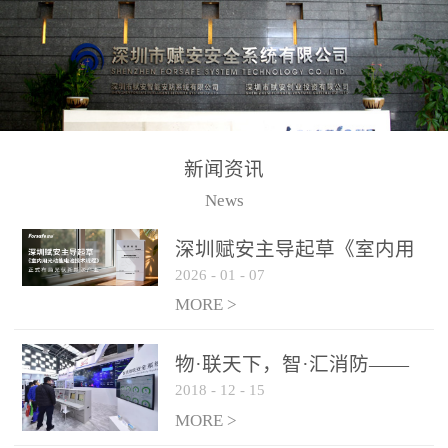
测方法已无法满足要求。
校验的总线传输技术、线
尤其是目前众多的大型影
路状态检测与保护技术、
剧院、会议展览中心、体
后向光电感烟探测技术、
育馆、大型仓库和隧道空
高可靠的系统抗干扰技术
间等，其建筑结构特殊、
等多项专利技术和专有技
防火分区过大，设施复杂
术，是赋安在火灾探测报
新闻资讯
火灾隐患多。一旦发生火
警领域三十多年技术积累
News
灾，由于烟气分层现象，
和工程实践的结晶。
传统的火灾关测器无法被
深圳赋安主导起草《室内用
及时缺发，不能及早发现
2026
-
01
-
07
光动能电池技术规程》 正式
和有效扑救火火，这不仅
布局光伏新能源产业
MORE >
给消防救接带来巨大的压
力和闲难，同时也将造成
物·联天下，智·汇消防——
巨大的经济损失和社会影
2018
-
12
-
15
赋安F&S 2018上海消防展圆
响，基至还会造成人员伤
满落幕
MORE >
亡。图像型火灾探测器正