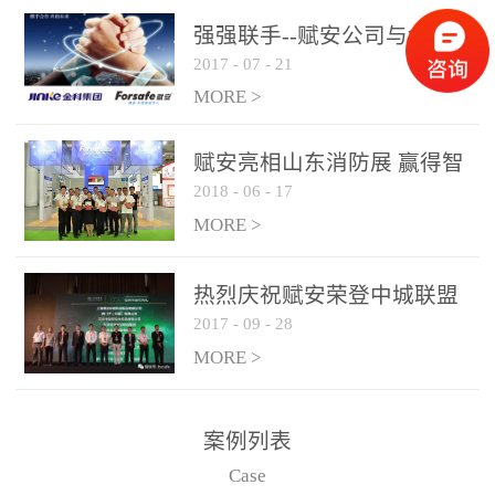
是针对这种高大空间建筑
强强联手--赋安公司与金科
物的消防设施、设备通过
2017
-
07
-
21
集团达成战略合作协议
现场图像的实时获取、预
MORE >
处理和特征提取分析，实
现火焰的跟踪和识别。能
赋安亮相山东消防展 赢得智
更早的进行预警，达到早
2018
-
06
-
17
慧消防新荣耀
报早防的效果。 系统构
MORE >
成示意图： 图像型火灾
探测器系统主要由探测端
和监控端两大部分组成。
热烈庆祝赋安荣登中城联盟
两者之间通过以太网相
2017
-
09
-
28
联合采购战略合作平台
联，一台监控主机最多可
MORE >
带载16台探测器同时探测
器需DC24V供电，若直接
案例列表
从监控主机上获取，最多
Case
只能接6台，超过的需从现