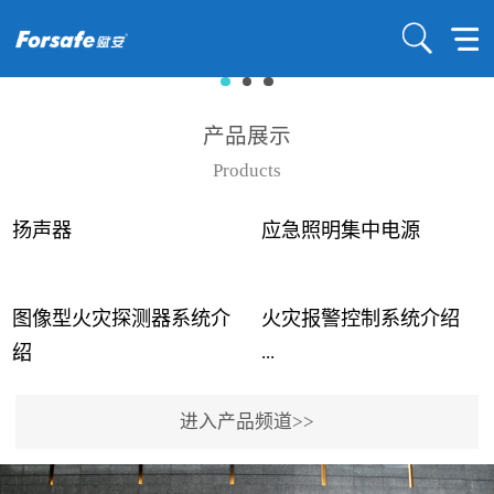
产品展示
Products
扬声器
应急照明集中电源
图像型火灾探测器系统介
火灾报警控制系统介绍
...
...
绍
进入产品频道>>
近年来高大空间建筑火灾
赋安火灾报警控制系统采
事故频发，传统的火灾探
用了具有仲裁机制和冗余