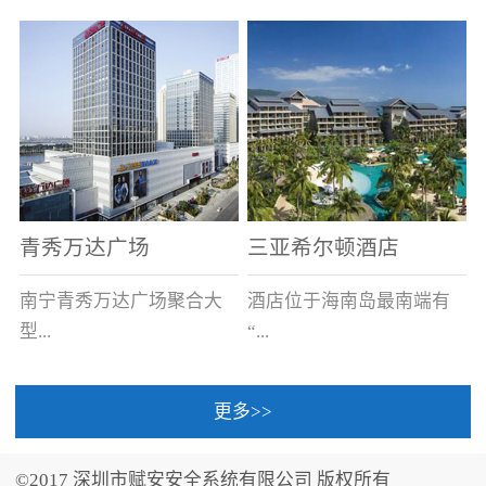
场电源箱或集中电源上接
线。
青秀万达广场
三亚希尔顿酒店
南宁青秀万达广场聚合大
酒店位于海南岛最南端有
型...
“...
更多>>
商业广场、城市商业街
中国的海岛天堂”之美称的
区、步行街、百货、大型
三亚，拥有501间客房、套
©2017 深圳市赋安安全系统有限公司 版权所有
超市、甲级写字楼、城市
间和别墅，带住客领略奢