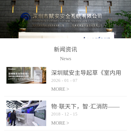
测方法已无法满足要求。
校验的总线传输技术、线
尤其是目前众多的大型影
路状态检测与保护技术、
剧院、会议展览中心、体
后向光电感烟探测技术、
育馆、大型仓库和隧道空
高可靠的系统抗干扰技术
间等，其建筑结构特殊、
等多项专利技术和专有技
防火分区过大，设施复杂
术，是赋安在火灾探测报
新闻资讯
火灾隐患多。一旦发生火
警领域三十多年技术积累
News
灾，由于烟气分层现象，
和工程实践的结晶。
传统的火灾关测器无法被
深圳赋安主导起草《室内用
及时缺发，不能及早发现
2026
-
01
-
07
光动能电池技术规程》 正式
和有效扑救火火，这不仅
布局光伏新能源产业
MORE >
给消防救接带来巨大的压
力和闲难，同时也将造成
物·联天下，智·汇消防——
巨大的经济损失和社会影
2018
-
12
-
15
赋安F&S 2018上海消防展圆
响，基至还会造成人员伤
满落幕
MORE >
亡。图像型火灾探测器正