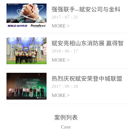
是针对这种高大空间建筑
强强联手--赋安公司与金科
物的消防设施、设备通过
2017
-
07
-
21
集团达成战略合作协议
现场图像的实时获取、预
MORE >
处理和特征提取分析，实
现火焰的跟踪和识别。能
赋安亮相山东消防展 赢得智
更早的进行预警，达到早
2018
-
06
-
17
慧消防新荣耀
报早防的效果。 系统构
MORE >
成示意图： 图像型火灾
探测器系统主要由探测端
和监控端两大部分组成。
热烈庆祝赋安荣登中城联盟
两者之间通过以太网相
2017
-
09
-
28
联合采购战略合作平台
联，一台监控主机最多可
MORE >
带载16台探测器同时探测
器需DC24V供电，若直接
案例列表
从监控主机上获取，最多
Case
只能接6台，超过的需从现