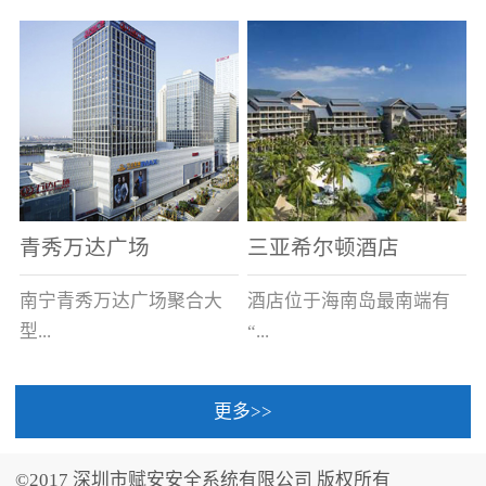
场电源箱或集中电源上接
线。
青秀万达广场
三亚希尔顿酒店
南宁青秀万达广场聚合大
酒店位于海南岛最南端有
型...
“...
更多>>
商业广场、城市商业街
中国的海岛天堂”之美称的
区、步行街、百货、大型
三亚，拥有501间客房、套
©2017 深圳市赋安安全系统有限公司 版权所有
超市、甲级写字楼、城市
间和别墅，带住客领略奢