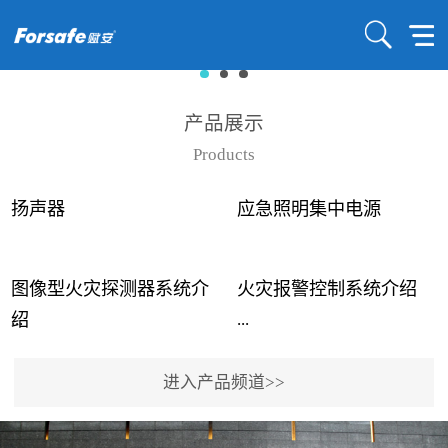
产品展示
Products
扬声器
应急照明集中电源
图像型火灾探测器系统介
火灾报警控制系统介绍
...
...
绍
进入产品频道>>
近年来高大空间建筑火灾
赋安火灾报警控制系统采
事故频发，传统的火灾探
用了具有仲裁机制和冗余