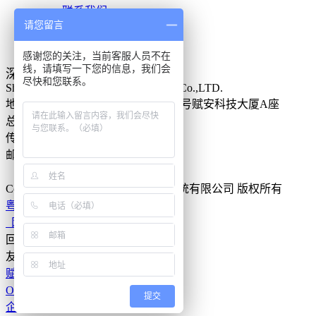
联系我们
请您留言
人才招聘
投诉建议
感谢您的关注，当前客服人员不在
线，请填写一下您的信息，我们会
深圳市赋安安全系统有限公司
尽快和您联系。
Shenzhen Forsafe System Technology Co.,LTD.
地址：
深圳市南山区高新南一道013号赋安科技大厦A座
总机：（ 0755 ）86315556
传真：（ 0755 ）86315559
邮编：330520
全国统一服务热线：
400-8822-119
Copyright
©2017 深圳市赋安安全系统有限公司 版权所有
粤ICP备11067334号
网站地图
回到顶部
友情链接:
赋安科技产业园
OA系统登录
提交
企业邮箱