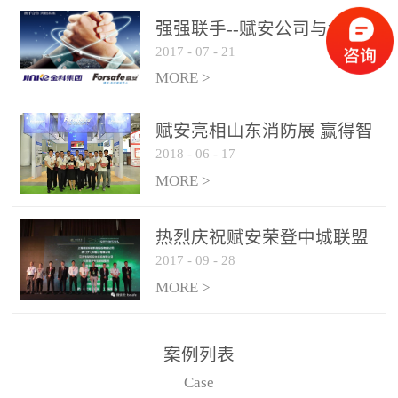
是针对这种高大空间建筑
强强联手--赋安公司与金科
物的消防设施、设备通过
2017
-
07
-
21
集团达成战略合作协议
现场图像的实时获取、预
MORE >
处理和特征提取分析，实
现火焰的跟踪和识别。能
赋安亮相山东消防展 赢得智
更早的进行预警，达到早
2018
-
06
-
17
慧消防新荣耀
报早防的效果。 系统构
MORE >
成示意图： 图像型火灾
探测器系统主要由探测端
和监控端两大部分组成。
热烈庆祝赋安荣登中城联盟
两者之间通过以太网相
2017
-
09
-
28
联合采购战略合作平台
联，一台监控主机最多可
MORE >
带载16台探测器同时探测
器需DC24V供电，若直接
案例列表
从监控主机上获取，最多
Case
只能接6台，超过的需从现