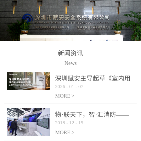
测方法已无法满足要求。
校验的总线传输技术、线
尤其是目前众多的大型影
路状态检测与保护技术、
剧院、会议展览中心、体
后向光电感烟探测技术、
育馆、大型仓库和隧道空
高可靠的系统抗干扰技术
间等，其建筑结构特殊、
等多项专利技术和专有技
防火分区过大，设施复杂
术，是赋安在火灾探测报
新闻资讯
火灾隐患多。一旦发生火
警领域三十多年技术积累
News
灾，由于烟气分层现象，
和工程实践的结晶。
传统的火灾关测器无法被
深圳赋安主导起草《室内用
及时缺发，不能及早发现
2026
-
01
-
07
光动能电池技术规程》 正式
和有效扑救火火，这不仅
布局光伏新能源产业
MORE >
给消防救接带来巨大的压
力和闲难，同时也将造成
物·联天下，智·汇消防——
巨大的经济损失和社会影
2018
-
12
-
15
赋安F&S 2018上海消防展圆
响，基至还会造成人员伤
满落幕
MORE >
亡。图像型火灾探测器正