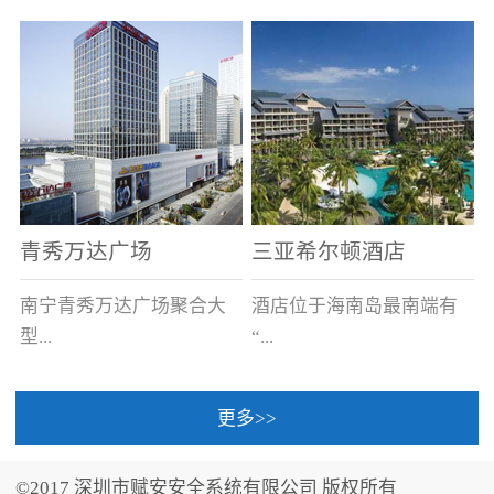
场电源箱或集中电源上接
线。
青秀万达广场
三亚希尔顿酒店
南宁青秀万达广场聚合大
酒店位于海南岛最南端有
型...
“...
更多>>
商业广场、城市商业街
中国的海岛天堂”之美称的
区、步行街、百货、大型
三亚，拥有501间客房、套
©2017 深圳市赋安安全系统有限公司 版权所有
超市、甲级写字楼、城市
间和别墅，带住客领略奢