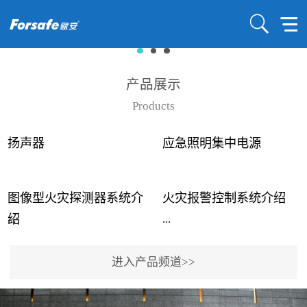
产品展示
Products
扬声器
应急照明集中电源
图像型火灾探测器系统介
火灾报警控制系统介绍
...
...
绍
进入产品频道>>
近年来高大空间建筑火灾
赋安火灾报警控制系统采
事故频发，传统的火灾探
用了具有仲裁机制和冗余