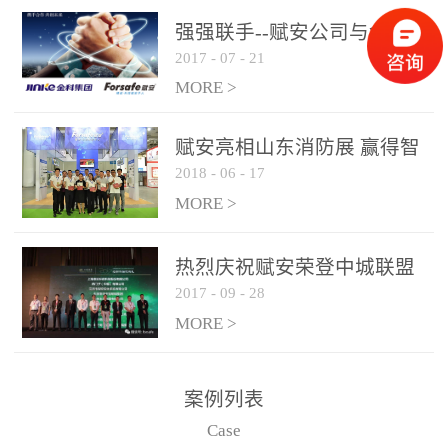
是针对这种高大空间建筑
强强联手--赋安公司与金科
物的消防设施、设备通过
2017
-
07
-
21
集团达成战略合作协议
现场图像的实时获取、预
MORE >
处理和特征提取分析，实
现火焰的跟踪和识别。能
赋安亮相山东消防展 赢得智
更早的进行预警，达到早
2018
-
06
-
17
慧消防新荣耀
报早防的效果。 系统构
MORE >
成示意图： 图像型火灾
探测器系统主要由探测端
和监控端两大部分组成。
热烈庆祝赋安荣登中城联盟
两者之间通过以太网相
2017
-
09
-
28
联合采购战略合作平台
联，一台监控主机最多可
MORE >
带载16台探测器同时探测
器需DC24V供电，若直接
案例列表
从监控主机上获取，最多
Case
只能接6台，超过的需从现