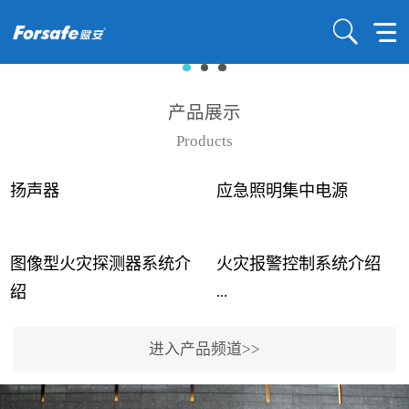
产品展示
Products
扬声器
应急照明集中电源
图像型火灾探测器系统介
火灾报警控制系统介绍
...
...
绍
进入产品频道>>
近年来高大空间建筑火灾
赋安火灾报警控制系统采
事故频发，传统的火灾探
用了具有仲裁机制和冗余