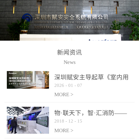
测方法已无法满足要求。
校验的总线传输技术、线
尤其是目前众多的大型影
路状态检测与保护技术、
剧院、会议展览中心、体
后向光电感烟探测技术、
育馆、大型仓库和隧道空
高可靠的系统抗干扰技术
间等，其建筑结构特殊、
等多项专利技术和专有技
防火分区过大，设施复杂
术，是赋安在火灾探测报
新闻资讯
火灾隐患多。一旦发生火
警领域三十多年技术积累
News
灾，由于烟气分层现象，
和工程实践的结晶。
传统的火灾关测器无法被
深圳赋安主导起草《室内用
及时缺发，不能及早发现
2026
-
01
-
07
光动能电池技术规程》 正式
和有效扑救火火，这不仅
布局光伏新能源产业
MORE >
给消防救接带来巨大的压
力和闲难，同时也将造成
物·联天下，智·汇消防——
巨大的经济损失和社会影
2018
-
12
-
15
赋安F&S 2018上海消防展圆
响，基至还会造成人员伤
满落幕
MORE >
亡。图像型火灾探测器正