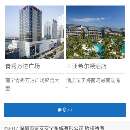
场电源箱或集中电源上接
线。
青秀万达广场
三亚希尔顿酒店
南宁青秀万达广场聚合大
酒店位于海南岛最南端有
型...
“...
更多>>
商业广场、城市商业街
中国的海岛天堂”之美称的
区、步行街、百货、大型
三亚，拥有501间客房、套
©2017 深圳市赋安安全系统有限公司 版权所有
超市、甲级写字楼、城市
间和别墅，带住客领略奢