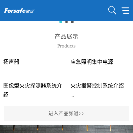
产品展示
Products
扬声器
应急照明集中电源
图像型火灾探测器系统介
火灾报警控制系统介绍
...
...
绍
进入产品频道>>
近年来高大空间建筑火灾
赋安火灾报警控制系统采
事故频发，传统的火灾探
用了具有仲裁机制和冗余