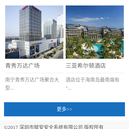
场电源箱或集中电源上接
线。
青秀万达广场
三亚希尔顿酒店
南宁青秀万达广场聚合大
酒店位于海南岛最南端有
型...
“...
更多>>
商业广场、城市商业街
中国的海岛天堂”之美称的
区、步行街、百货、大型
三亚，拥有501间客房、套
©2017 深圳市赋安安全系统有限公司 版权所有
超市、甲级写字楼、城市
间和别墅，带住客领略奢