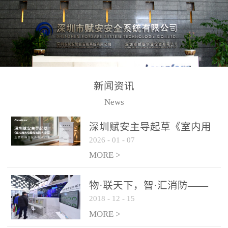
测方法已无法满足要求。
校验的总线传输技术、线
尤其是目前众多的大型影
路状态检测与保护技术、
剧院、会议展览中心、体
后向光电感烟探测技术、
育馆、大型仓库和隧道空
高可靠的系统抗干扰技术
间等，其建筑结构特殊、
等多项专利技术和专有技
防火分区过大，设施复杂
术，是赋安在火灾探测报
新闻资讯
火灾隐患多。一旦发生火
警领域三十多年技术积累
News
灾，由于烟气分层现象，
和工程实践的结晶。
传统的火灾关测器无法被
深圳赋安主导起草《室内用
及时缺发，不能及早发现
2026
-
01
-
07
光动能电池技术规程》 正式
和有效扑救火火，这不仅
布局光伏新能源产业
MORE >
给消防救接带来巨大的压
力和闲难，同时也将造成
物·联天下，智·汇消防——
巨大的经济损失和社会影
2018
-
12
-
15
赋安F&S 2018上海消防展圆
响，基至还会造成人员伤
满落幕
MORE >
亡。图像型火灾探测器正