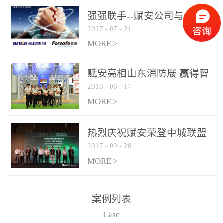
是针对这种高大空间建筑
强强联手--赋安公司与金科
物的消防设施、设备通过
2017
-
07
-
21
集团达成战略合作协议
现场图像的实时获取、预
MORE >
处理和特征提取分析，实
现火焰的跟踪和识别。能
赋安亮相山东消防展 赢得智
更早的进行预警，达到早
2018
-
06
-
17
慧消防新荣耀
报早防的效果。 系统构
MORE >
成示意图： 图像型火灾
探测器系统主要由探测端
和监控端两大部分组成。
热烈庆祝赋安荣登中城联盟
两者之间通过以太网相
2017
-
09
-
28
联合采购战略合作平台
联，一台监控主机最多可
MORE >
带载16台探测器同时探测
器需DC24V供电，若直接
案例列表
从监控主机上获取，最多
Case
只能接6台，超过的需从现