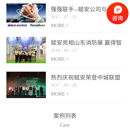
是针对这种高大空间建筑
强强联手--赋安公司与金科
物的消防设施、设备通过
2017
-
07
-
21
集团达成战略合作协议
现场图像的实时获取、预
MORE >
处理和特征提取分析，实
现火焰的跟踪和识别。能
赋安亮相山东消防展 赢得智
更早的进行预警，达到早
2018
-
06
-
17
慧消防新荣耀
报早防的效果。 系统构
MORE >
成示意图： 图像型火灾
探测器系统主要由探测端
和监控端两大部分组成。
热烈庆祝赋安荣登中城联盟
两者之间通过以太网相
2017
-
09
-
28
联合采购战略合作平台
联，一台监控主机最多可
MORE >
带载16台探测器同时探测
器需DC24V供电，若直接
案例列表
从监控主机上获取，最多
Case
只能接6台，超过的需从现