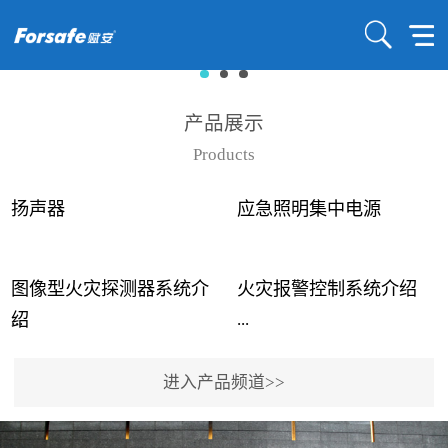
产品展示
Products
扬声器
应急照明集中电源
图像型火灾探测器系统介
火灾报警控制系统介绍
...
...
绍
进入产品频道>>
近年来高大空间建筑火灾
赋安火灾报警控制系统采
事故频发，传统的火灾探
用了具有仲裁机制和冗余