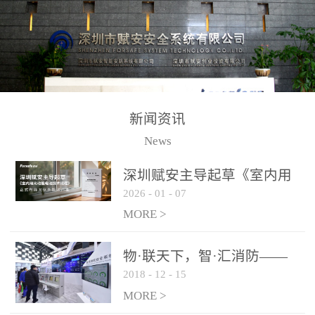
测方法已无法满足要求。
校验的总线传输技术、线
尤其是目前众多的大型影
路状态检测与保护技术、
剧院、会议展览中心、体
后向光电感烟探测技术、
育馆、大型仓库和隧道空
高可靠的系统抗干扰技术
间等，其建筑结构特殊、
等多项专利技术和专有技
防火分区过大，设施复杂
术，是赋安在火灾探测报
新闻资讯
火灾隐患多。一旦发生火
警领域三十多年技术积累
News
灾，由于烟气分层现象，
和工程实践的结晶。
传统的火灾关测器无法被
深圳赋安主导起草《室内用
及时缺发，不能及早发现
2026
-
01
-
07
光动能电池技术规程》 正式
和有效扑救火火，这不仅
布局光伏新能源产业
MORE >
给消防救接带来巨大的压
力和闲难，同时也将造成
物·联天下，智·汇消防——
巨大的经济损失和社会影
2018
-
12
-
15
赋安F&S 2018上海消防展圆
响，基至还会造成人员伤
满落幕
MORE >
亡。图像型火灾探测器正