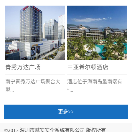
场电源箱或集中电源上接
线。
青秀万达广场
三亚希尔顿酒店
南宁青秀万达广场聚合大
酒店位于海南岛最南端有
型...
“...
更多>>
商业广场、城市商业街
中国的海岛天堂”之美称的
区、步行街、百货、大型
三亚，拥有501间客房、套
©2017 深圳市赋安安全系统有限公司 版权所有
超市、甲级写字楼、城市
间和别墅，带住客领略奢