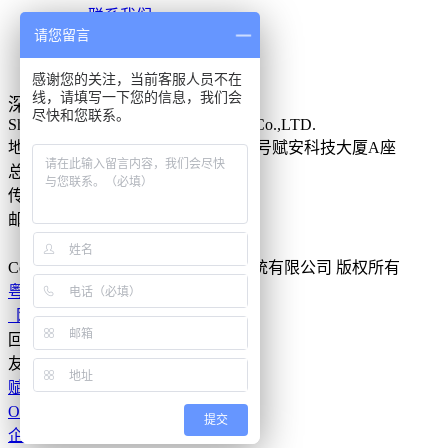
联系我们
请您留言
人才招聘
投诉建议
感谢您的关注，当前客服人员不在
线，请填写一下您的信息，我们会
深圳市赋安安全系统有限公司
尽快和您联系。
Shenzhen Forsafe System Technology Co.,LTD.
地址：
深圳市南山区高新南一道013号赋安科技大厦A座
总机：（ 0755 ）86315556
传真：（ 0755 ）86315559
邮编：330520
全国统一服务热线：
400-8822-119
Copyright
©2017 深圳市赋安安全系统有限公司 版权所有
粤ICP备11067334号
网站地图
回到顶部
友情链接:
赋安科技产业园
OA系统登录
提交
企业邮箱