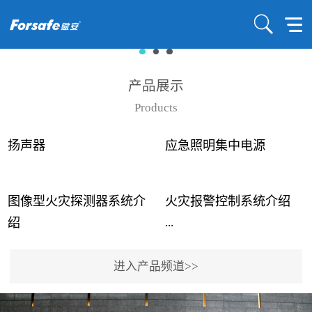
产品展示
Products
扬声器
应急照明集中电源
图像型火灾探测器系统介
火灾报警控制系统介绍
...
...
绍
进入产品频道>>
近年来高大空间建筑火灾
赋安火灾报警控制系统采
事故频发，传统的火灾探
用了具有仲裁机制和冗余