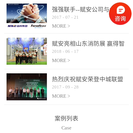
是针对这种高大空间建筑
强强联手--赋安公司与金科
物的消防设施、设备通过
2017
-
07
-
21
集团达成战略合作协议
现场图像的实时获取、预
MORE >
处理和特征提取分析，实
现火焰的跟踪和识别。能
赋安亮相山东消防展 赢得智
更早的进行预警，达到早
2018
-
06
-
17
慧消防新荣耀
报早防的效果。 系统构
MORE >
成示意图： 图像型火灾
探测器系统主要由探测端
和监控端两大部分组成。
热烈庆祝赋安荣登中城联盟
两者之间通过以太网相
2017
-
09
-
28
联合采购战略合作平台
联，一台监控主机最多可
MORE >
带载16台探测器同时探测
器需DC24V供电，若直接
案例列表
从监控主机上获取，最多
Case
只能接6台，超过的需从现