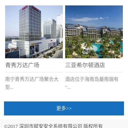
场电源箱或集中电源上接
线。
青秀万达广场
三亚希尔顿酒店
南宁青秀万达广场聚合大
酒店位于海南岛最南端有
型...
“...
更多>>
商业广场、城市商业街
中国的海岛天堂”之美称的
区、步行街、百货、大型
三亚，拥有501间客房、套
©2017 深圳市赋安安全系统有限公司 版权所有
超市、甲级写字楼、城市
间和别墅，带住客领略奢