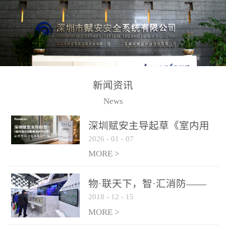
测方法已无法满足要求。
校验的总线传输技术、线
尤其是目前众多的大型影
路状态检测与保护技术、
剧院、会议展览中心、体
后向光电感烟探测技术、
育馆、大型仓库和隧道空
高可靠的系统抗干扰技术
间等，其建筑结构特殊、
等多项专利技术和专有技
防火分区过大，设施复杂
术，是赋安在火灾探测报
新闻资讯
火灾隐患多。一旦发生火
警领域三十多年技术积累
News
灾，由于烟气分层现象，
和工程实践的结晶。
传统的火灾关测器无法被
深圳赋安主导起草《室内用
及时缺发，不能及早发现
2026
-
01
-
07
光动能电池技术规程》 正式
和有效扑救火火，这不仅
布局光伏新能源产业
MORE >
给消防救接带来巨大的压
力和闲难，同时也将造成
物·联天下，智·汇消防——
巨大的经济损失和社会影
2018
-
12
-
15
赋安F&S 2018上海消防展圆
响，基至还会造成人员伤
满落幕
MORE >
亡。图像型火灾探测器正