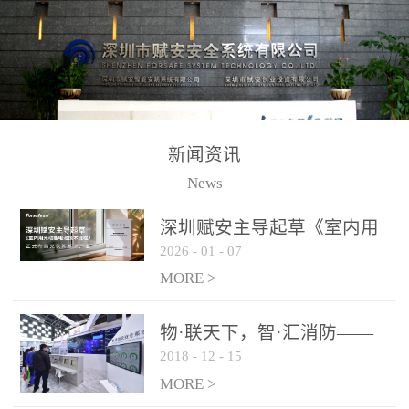
测方法已无法满足要求。
校验的总线传输技术、线
尤其是目前众多的大型影
路状态检测与保护技术、
剧院、会议展览中心、体
后向光电感烟探测技术、
育馆、大型仓库和隧道空
高可靠的系统抗干扰技术
间等，其建筑结构特殊、
等多项专利技术和专有技
防火分区过大，设施复杂
术，是赋安在火灾探测报
新闻资讯
火灾隐患多。一旦发生火
警领域三十多年技术积累
News
灾，由于烟气分层现象，
和工程实践的结晶。
传统的火灾关测器无法被
深圳赋安主导起草《室内用
及时缺发，不能及早发现
2026
-
01
-
07
光动能电池技术规程》 正式
和有效扑救火火，这不仅
布局光伏新能源产业
MORE >
给消防救接带来巨大的压
力和闲难，同时也将造成
物·联天下，智·汇消防——
巨大的经济损失和社会影
2018
-
12
-
15
赋安F&S 2018上海消防展圆
响，基至还会造成人员伤
满落幕
MORE >
亡。图像型火灾探测器正