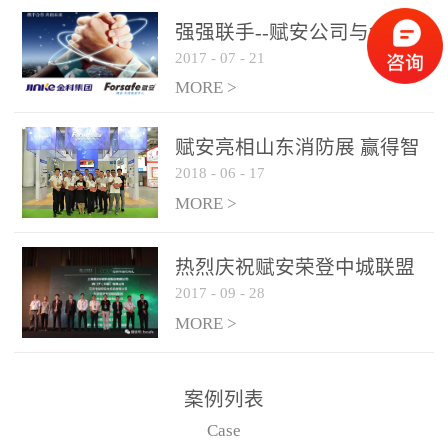
是针对这种高大空间建筑
强强联手--赋安公司与金科
物的消防设施、设备通过
2017
-
07
-
21
集团达成战略合作协议
现场图像的实时获取、预
MORE >
处理和特征提取分析，实
现火焰的跟踪和识别。能
赋安亮相山东消防展 赢得智
更早的进行预警，达到早
2018
-
06
-
17
慧消防新荣耀
报早防的效果。 系统构
MORE >
成示意图： 图像型火灾
探测器系统主要由探测端
和监控端两大部分组成。
热烈庆祝赋安荣登中城联盟
两者之间通过以太网相
2017
-
09
-
28
联合采购战略合作平台
联，一台监控主机最多可
MORE >
带载16台探测器同时探测
器需DC24V供电，若直接
案例列表
从监控主机上获取，最多
Case
只能接6台，超过的需从现