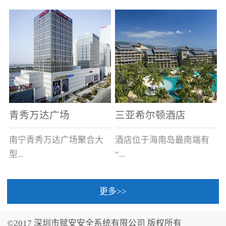
场电源箱或集中电源上接
线。
青秀万达广场
三亚希尔顿酒店
南宁青秀万达广场聚合大
酒店位于海南岛最南端有
型...
“...
更多>>
商业广场、城市商业街
中国的海岛天堂”之美称的
区、步行街、百货、大型
三亚，拥有501间客房、套
©2017 深圳市赋安安全系统有限公司 版权所有
超市、甲级写字楼、城市
间和别墅，带住客领略奢