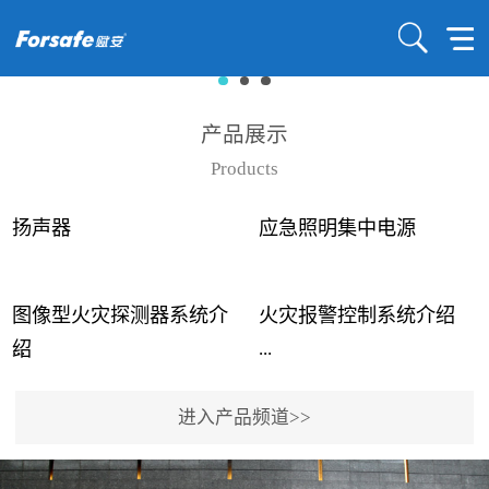
产品展示
Products
扬声器
应急照明集中电源
图像型火灾探测器系统介
火灾报警控制系统介绍
...
...
绍
进入产品频道>>
近年来高大空间建筑火灾
赋安火灾报警控制系统采
事故频发，传统的火灾探
用了具有仲裁机制和冗余