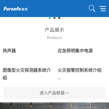
产品展示
Products
扬声器
应急照明集中电源
图像型火灾探测器系统介
火灾报警控制系统介绍
...
...
绍
进入产品频道>>
近年来高大空间建筑火灾
赋安火灾报警控制系统采
事故频发，传统的火灾探
用了具有仲裁机制和冗余