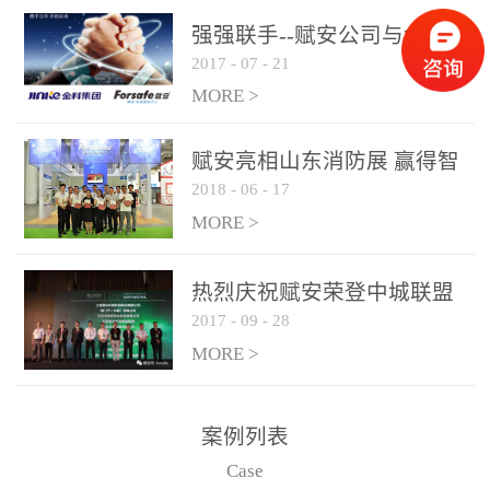
是针对这种高大空间建筑
强强联手--赋安公司与金科
物的消防设施、设备通过
2017
-
07
-
21
集团达成战略合作协议
现场图像的实时获取、预
MORE >
处理和特征提取分析，实
现火焰的跟踪和识别。能
赋安亮相山东消防展 赢得智
更早的进行预警，达到早
2018
-
06
-
17
慧消防新荣耀
报早防的效果。 系统构
MORE >
成示意图： 图像型火灾
探测器系统主要由探测端
和监控端两大部分组成。
热烈庆祝赋安荣登中城联盟
两者之间通过以太网相
2017
-
09
-
28
联合采购战略合作平台
联，一台监控主机最多可
MORE >
带载16台探测器同时探测
器需DC24V供电，若直接
案例列表
从监控主机上获取，最多
Case
只能接6台，超过的需从现