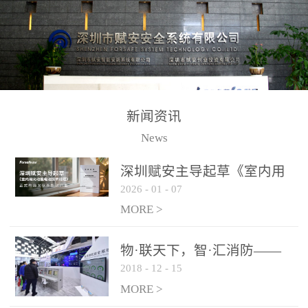
测方法已无法满足要求。
校验的总线传输技术、线
尤其是目前众多的大型影
路状态检测与保护技术、
剧院、会议展览中心、体
后向光电感烟探测技术、
育馆、大型仓库和隧道空
高可靠的系统抗干扰技术
间等，其建筑结构特殊、
等多项专利技术和专有技
防火分区过大，设施复杂
术，是赋安在火灾探测报
新闻资讯
火灾隐患多。一旦发生火
警领域三十多年技术积累
News
灾，由于烟气分层现象，
和工程实践的结晶。
传统的火灾关测器无法被
深圳赋安主导起草《室内用
及时缺发，不能及早发现
2026
-
01
-
07
光动能电池技术规程》 正式
和有效扑救火火，这不仅
布局光伏新能源产业
MORE >
给消防救接带来巨大的压
力和闲难，同时也将造成
物·联天下，智·汇消防——
巨大的经济损失和社会影
2018
-
12
-
15
赋安F&S 2018上海消防展圆
响，基至还会造成人员伤
满落幕
MORE >
亡。图像型火灾探测器正