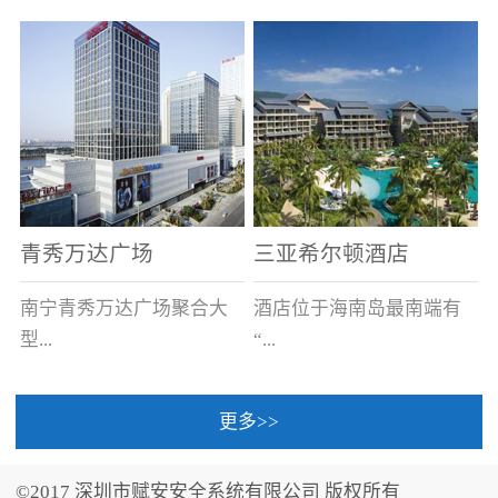
场电源箱或集中电源上接
线。
青秀万达广场
三亚希尔顿酒店
南宁青秀万达广场聚合大
酒店位于海南岛最南端有
型...
“...
更多>>
商业广场、城市商业街
中国的海岛天堂”之美称的
区、步行街、百货、大型
三亚，拥有501间客房、套
©2017 深圳市赋安安全系统有限公司 版权所有
超市、甲级写字楼、城市
间和别墅，带住客领略奢