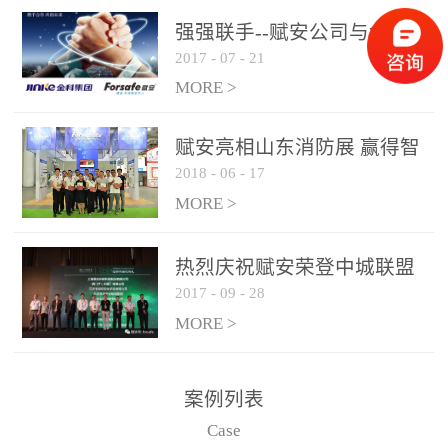
是针对这种高大空间建筑
强强联手--赋安公司与金科
物的消防设施、设备通过
2017
-
07
-
21
集团达成战略合作协议
现场图像的实时获取、预
MORE >
处理和特征提取分析，实
现火焰的跟踪和识别。能
赋安亮相山东消防展 赢得智
更早的进行预警，达到早
2018
-
06
-
17
慧消防新荣耀
报早防的效果。 系统构
MORE >
成示意图： 图像型火灾
探测器系统主要由探测端
和监控端两大部分组成。
热烈庆祝赋安荣登中城联盟
两者之间通过以太网相
2017
-
09
-
28
联合采购战略合作平台
联，一台监控主机最多可
MORE >
带载16台探测器同时探测
器需DC24V供电，若直接
案例列表
从监控主机上获取，最多
Case
只能接6台，超过的需从现