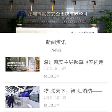
测方法已无法满足要求。
校验的总线传输技术、线
尤其是目前众多的大型影
路状态检测与保护技术、
剧院、会议展览中心、体
后向光电感烟探测技术、
育馆、大型仓库和隧道空
高可靠的系统抗干扰技术
间等，其建筑结构特殊、
等多项专利技术和专有技
防火分区过大，设施复杂
术，是赋安在火灾探测报
新闻资讯
火灾隐患多。一旦发生火
警领域三十多年技术积累
News
灾，由于烟气分层现象，
和工程实践的结晶。
传统的火灾关测器无法被
深圳赋安主导起草《室内用
及时缺发，不能及早发现
2026
-
01
-
07
光动能电池技术规程》 正式
和有效扑救火火，这不仅
布局光伏新能源产业
MORE >
给消防救接带来巨大的压
力和闲难，同时也将造成
物·联天下，智·汇消防——
巨大的经济损失和社会影
2018
-
12
-
15
赋安F&S 2018上海消防展圆
响，基至还会造成人员伤
满落幕
MORE >
亡。图像型火灾探测器正