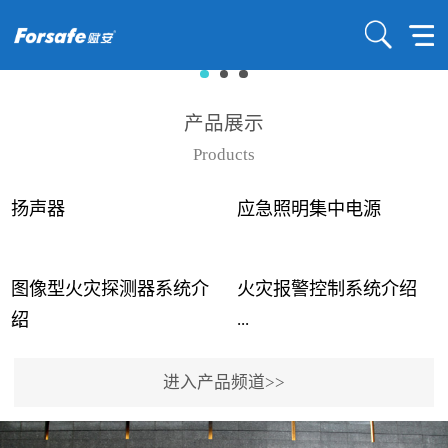
产品展示
Products
扬声器
应急照明集中电源
图像型火灾探测器系统介
火灾报警控制系统介绍
...
...
绍
进入产品频道>>
近年来高大空间建筑火灾
赋安火灾报警控制系统采
事故频发，传统的火灾探
用了具有仲裁机制和冗余