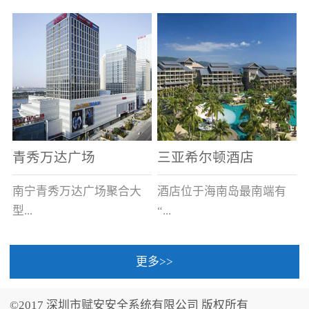
场电源箱或集中电源上接
线。
青秀万达广场
三亚希尔顿酒店
南宁青秀万达广场聚合大
酒店位于海南岛最南端有
型...
“...
更多>>
商业广场、城市商业街
中国的海岛天堂”之美称的
区、步行街、百货、大型
三亚，拥有501间客房、套
©2017 深圳市赋安安全系统有限公司 版权所有
超市、甲级写字楼、城市
间和别墅，带住客领略奢