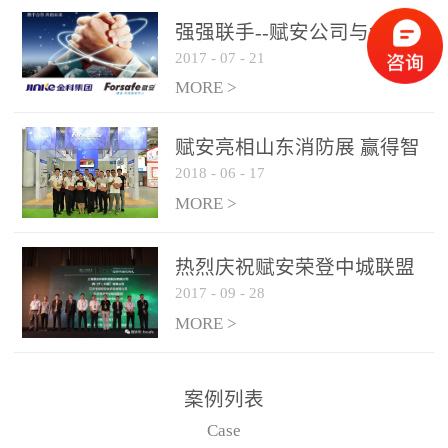
是针对这种高大空间建筑
强强联手--赋安公司与金科
物的消防设施、设备通过
2017
-
07
-
21
集团达成战略合作协议
现场图像的实时获取、预
MORE >
处理和特征提取分析，实
现火焰的跟踪和识别。能
赋安亮相山东消防展 赢得智
更早的进行预警，达到早
2018
-
06
-
17
慧消防新荣耀
报早防的效果。 系统构
MORE >
成示意图： 图像型火灾
探测器系统主要由探测端
和监控端两大部分组成。
热烈庆祝赋安荣登中城联盟
两者之间通过以太网相
2017
-
09
-
28
联合采购战略合作平台
联，一台监控主机最多可
MORE >
带载16台探测器同时探测
器需DC24V供电，若直接
案例列表
从监控主机上获取，最多
Case
只能接6台，超过的需从现