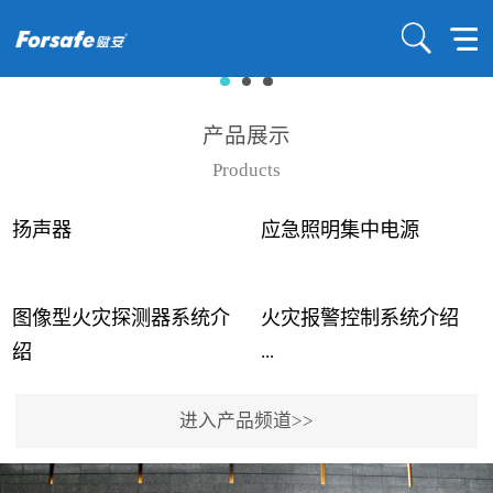
产品展示
Products
扬声器
应急照明集中电源
图像型火灾探测器系统介
火灾报警控制系统介绍
...
...
绍
进入产品频道>>
近年来高大空间建筑火灾
赋安火灾报警控制系统采
事故频发，传统的火灾探
用了具有仲裁机制和冗余