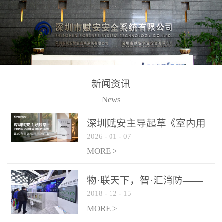
测方法已无法满足要求。
校验的总线传输技术、线
尤其是目前众多的大型影
路状态检测与保护技术、
剧院、会议展览中心、体
后向光电感烟探测技术、
育馆、大型仓库和隧道空
高可靠的系统抗干扰技术
间等，其建筑结构特殊、
等多项专利技术和专有技
防火分区过大，设施复杂
术，是赋安在火灾探测报
新闻资讯
火灾隐患多。一旦发生火
警领域三十多年技术积累
News
灾，由于烟气分层现象，
和工程实践的结晶。
传统的火灾关测器无法被
深圳赋安主导起草《室内用
及时缺发，不能及早发现
2026
-
01
-
07
光动能电池技术规程》 正式
和有效扑救火火，这不仅
布局光伏新能源产业
MORE >
给消防救接带来巨大的压
力和闲难，同时也将造成
物·联天下，智·汇消防——
巨大的经济损失和社会影
2018
-
12
-
15
赋安F&S 2018上海消防展圆
响，基至还会造成人员伤
满落幕
MORE >
亡。图像型火灾探测器正