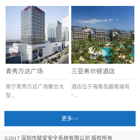
场电源箱或集中电源上接
线。
青秀万达广场
三亚希尔顿酒店
南宁青秀万达广场聚合大
酒店位于海南岛最南端有
型...
“...
更多>>
商业广场、城市商业街
中国的海岛天堂”之美称的
区、步行街、百货、大型
三亚，拥有501间客房、套
©2017 深圳市赋安安全系统有限公司 版权所有
超市、甲级写字楼、城市
间和别墅，带住客领略奢