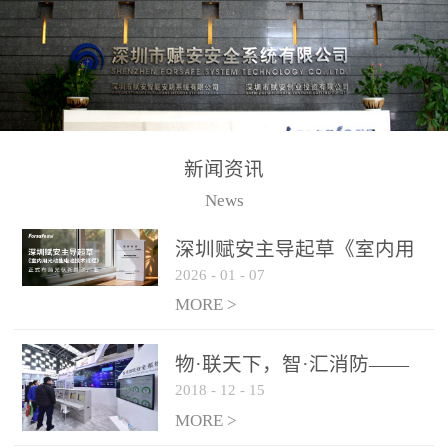
测方法已无法满足要求。
校验的总线传输技术、线
尤其是目前众多的大型影
路状态检测与保护技术、
剧院、会议展览中心、体
后向光电感烟探测技术、
育馆、大型仓库和隧道空
高可靠的系统抗干扰技术
间等，其建筑结构特殊、
等多项专利技术和专有技
防火分区过大，设施复杂
术，是赋安在火灾探测报
新闻资讯
火灾隐患多。一旦发生火
警领域三十多年技术积累
News
灾，由于烟气分层现象，
和工程实践的结晶。
传统的火灾关测器无法被
深圳赋安主导起草《室内用
及时缺发，不能及早发现
2026
-
01
-
07
光动能电池技术规程》 正式
和有效扑救火火，这不仅
布局光伏新能源产业
MORE >
给消防救接带来巨大的压
力和闲难，同时也将造成
物·联天下，智·汇消防——
巨大的经济损失和社会影
2018
-
12
-
15
赋安F&S 2018上海消防展圆
响，基至还会造成人员伤
满落幕
MORE >
亡。图像型火灾探测器正