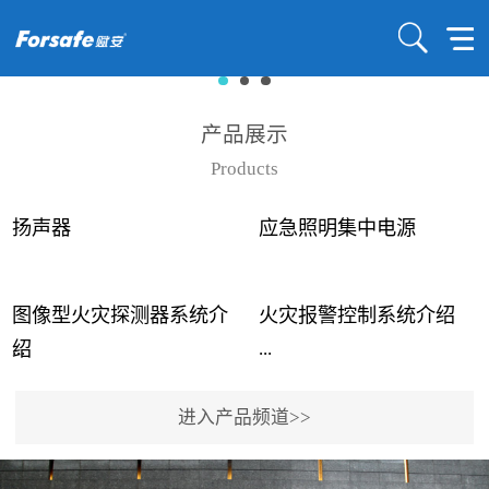
产品展示
Products
扬声器
应急照明集中电源
图像型火灾探测器系统介
火灾报警控制系统介绍
...
...
绍
进入产品频道>>
近年来高大空间建筑火灾
赋安火灾报警控制系统采
事故频发，传统的火灾探
用了具有仲裁机制和冗余