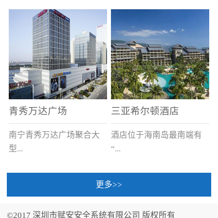
场电源箱或集中电源上接
线。
青秀万达广场
三亚希尔顿酒店
南宁青秀万达广场聚合大
酒店位于海南岛最南端有
型...
“...
更多>>
商业广场、城市商业街
中国的海岛天堂”之美称的
区、步行街、百货、大型
三亚，拥有501间客房、套
©2017 深圳市赋安安全系统有限公司 版权所有
超市、甲级写字楼、城市
间和别墅，带住客领略奢