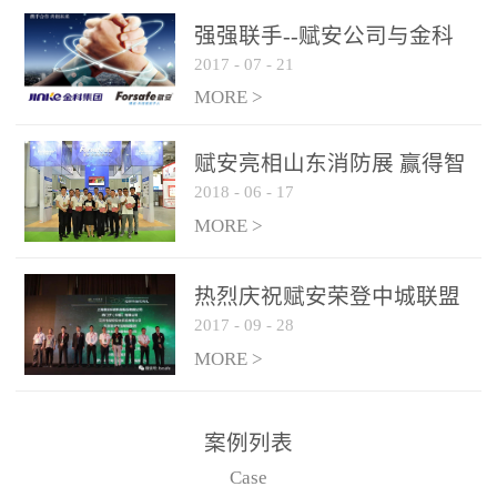
是针对这种高大空间建筑
强强联手--赋安公司与金科
物的消防设施、设备通过
2017
-
07
-
21
集团达成战略合作协议
现场图像的实时获取、预
MORE >
处理和特征提取分析，实
现火焰的跟踪和识别。能
赋安亮相山东消防展 赢得智
更早的进行预警，达到早
2018
-
06
-
17
慧消防新荣耀
报早防的效果。 系统构
MORE >
成示意图： 图像型火灾
探测器系统主要由探测端
和监控端两大部分组成。
热烈庆祝赋安荣登中城联盟
两者之间通过以太网相
2017
-
09
-
28
联合采购战略合作平台
联，一台监控主机最多可
MORE >
带载16台探测器同时探测
器需DC24V供电，若直接
案例列表
从监控主机上获取，最多
Case
只能接6台，超过的需从现