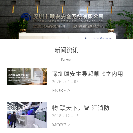
测方法已无法满足要求。
校验的总线传输技术、线
尤其是目前众多的大型影
路状态检测与保护技术、
剧院、会议展览中心、体
后向光电感烟探测技术、
育馆、大型仓库和隧道空
高可靠的系统抗干扰技术
间等，其建筑结构特殊、
等多项专利技术和专有技
防火分区过大，设施复杂
术，是赋安在火灾探测报
新闻资讯
火灾隐患多。一旦发生火
警领域三十多年技术积累
News
灾，由于烟气分层现象，
和工程实践的结晶。
传统的火灾关测器无法被
深圳赋安主导起草《室内用
及时缺发，不能及早发现
2026
-
01
-
07
光动能电池技术规程》 正式
和有效扑救火火，这不仅
布局光伏新能源产业
MORE >
给消防救接带来巨大的压
力和闲难，同时也将造成
物·联天下，智·汇消防——
巨大的经济损失和社会影
2018
-
12
-
15
赋安F&S 2018上海消防展圆
响，基至还会造成人员伤
满落幕
MORE >
亡。图像型火灾探测器正