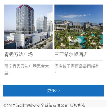
场电源箱或集中电源上接
线。
青秀万达广场
三亚希尔顿酒店
南宁青秀万达广场聚合大
酒店位于海南岛最南端有
型...
“...
更多>>
商业广场、城市商业街
中国的海岛天堂”之美称的
区、步行街、百货、大型
三亚，拥有501间客房、套
©2017 深圳市赋安安全系统有限公司 版权所有
超市、甲级写字楼、城市
间和别墅，带住客领略奢