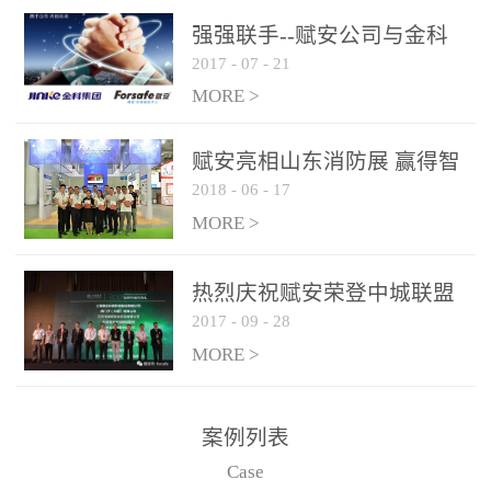
是针对这种高大空间建筑
强强联手--赋安公司与金科
物的消防设施、设备通过
2017
-
07
-
21
集团达成战略合作协议
现场图像的实时获取、预
MORE >
处理和特征提取分析，实
现火焰的跟踪和识别。能
赋安亮相山东消防展 赢得智
更早的进行预警，达到早
2018
-
06
-
17
慧消防新荣耀
报早防的效果。 系统构
MORE >
成示意图： 图像型火灾
探测器系统主要由探测端
和监控端两大部分组成。
热烈庆祝赋安荣登中城联盟
两者之间通过以太网相
2017
-
09
-
28
联合采购战略合作平台
联，一台监控主机最多可
MORE >
带载16台探测器同时探测
器需DC24V供电，若直接
案例列表
从监控主机上获取，最多
Case
只能接6台，超过的需从现