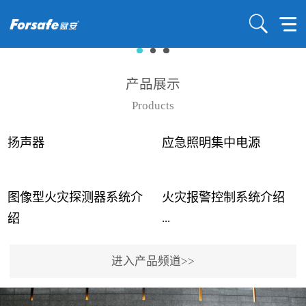
产品展示
Products
扬声器
应急照明集中电源
图像型火灾探测器系统介
火灾报警控制系统介绍
...
...
绍
进入产品频道>>
近年来高大空间建筑火灾
赋安火灾报警控制系统采
事故频发，传统的火灾探
用了具有仲裁机制和冗余