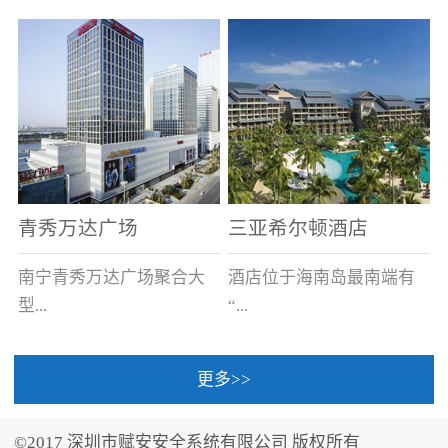
场电源箱或集中电源上接
线。
青秀万达广场
三亚希尔顿酒店
南宁青秀万达广场聚合大
酒店位于海南岛最南端有
型...
“...
更多>>
商业广场、城市商业街
中国的海岛天堂”之美称的
区、步行街、百货、大型
三亚，拥有501间客房、套
©2017 深圳市赋安安全系统有限公司 版权所有
超市、甲级写字楼、城市
间和别墅，带住客领略奢