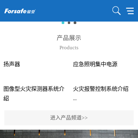
产品展示
Products
扬声器
应急照明集中电源
图像型火灾探测器系统介
火灾报警控制系统介绍
...
...
绍
进入产品频道>>
近年来高大空间建筑火灾
赋安火灾报警控制系统采
事故频发，传统的火灾探
用了具有仲裁机制和冗余