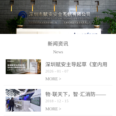
测方法已无法满足要求。
校验的总线传输技术、线
尤其是目前众多的大型影
路状态检测与保护技术、
剧院、会议展览中心、体
后向光电感烟探测技术、
育馆、大型仓库和隧道空
高可靠的系统抗干扰技术
间等，其建筑结构特殊、
等多项专利技术和专有技
防火分区过大，设施复杂
术，是赋安在火灾探测报
新闻资讯
火灾隐患多。一旦发生火
警领域三十多年技术积累
News
灾，由于烟气分层现象，
和工程实践的结晶。
传统的火灾关测器无法被
深圳赋安主导起草《室内用
及时缺发，不能及早发现
2026
-
01
-
07
光动能电池技术规程》 正式
和有效扑救火火，这不仅
布局光伏新能源产业
MORE >
给消防救接带来巨大的压
力和闲难，同时也将造成
物·联天下，智·汇消防——
巨大的经济损失和社会影
2018
-
12
-
15
赋安F&S 2018上海消防展圆
响，基至还会造成人员伤
满落幕
MORE >
亡。图像型火灾探测器正