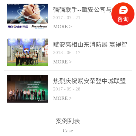
是针对这种高大空间建筑
强强联手--赋安公司与金科
物的消防设施、设备通过
2017
-
07
-
21
集团达成战略合作协议
现场图像的实时获取、预
MORE >
处理和特征提取分析，实
现火焰的跟踪和识别。能
赋安亮相山东消防展 赢得智
更早的进行预警，达到早
2018
-
06
-
17
慧消防新荣耀
报早防的效果。 系统构
MORE >
成示意图： 图像型火灾
探测器系统主要由探测端
和监控端两大部分组成。
热烈庆祝赋安荣登中城联盟
两者之间通过以太网相
2017
-
09
-
28
联合采购战略合作平台
联，一台监控主机最多可
MORE >
带载16台探测器同时探测
器需DC24V供电，若直接
案例列表
从监控主机上获取，最多
Case
只能接6台，超过的需从现