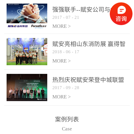
是针对这种高大空间建筑
强强联手--赋安公司与金科
物的消防设施、设备通过
2017
-
07
-
21
集团达成战略合作协议
现场图像的实时获取、预
MORE >
处理和特征提取分析，实
现火焰的跟踪和识别。能
赋安亮相山东消防展 赢得智
更早的进行预警，达到早
2018
-
06
-
17
慧消防新荣耀
报早防的效果。 系统构
MORE >
成示意图： 图像型火灾
探测器系统主要由探测端
和监控端两大部分组成。
热烈庆祝赋安荣登中城联盟
两者之间通过以太网相
2017
-
09
-
28
联合采购战略合作平台
联，一台监控主机最多可
MORE >
带载16台探测器同时探测
器需DC24V供电，若直接
案例列表
从监控主机上获取，最多
Case
只能接6台，超过的需从现