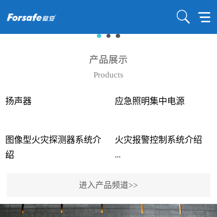
产品展示
Products
扬声器
应急照明集中电源
图像型火灾探测器系统介
火灾报警控制系统介绍
...
...
绍
进入产品频道>>
近年来高大空间建筑火灾
赋安火灾报警控制系统采
事故频发，传统的火灾探
用了具有仲裁机制和冗余