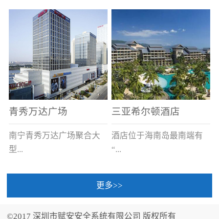
场电源箱或集中电源上接
线。
青秀万达广场
三亚希尔顿酒店
南宁青秀万达广场聚合大
酒店位于海南岛最南端有
型...
“...
更多>>
商业广场、城市商业街
中国的海岛天堂”之美称的
区、步行街、百货、大型
三亚，拥有501间客房、套
©2017 深圳市赋安安全系统有限公司 版权所有
超市、甲级写字楼、城市
间和别墅，带住客领略奢