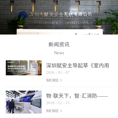
测方法已无法满足要求。
校验的总线传输技术、线
尤其是目前众多的大型影
路状态检测与保护技术、
剧院、会议展览中心、体
后向光电感烟探测技术、
育馆、大型仓库和隧道空
高可靠的系统抗干扰技术
间等，其建筑结构特殊、
等多项专利技术和专有技
防火分区过大，设施复杂
术，是赋安在火灾探测报
新闻资讯
火灾隐患多。一旦发生火
警领域三十多年技术积累
News
灾，由于烟气分层现象，
和工程实践的结晶。
传统的火灾关测器无法被
深圳赋安主导起草《室内用
及时缺发，不能及早发现
2026
-
01
-
07
光动能电池技术规程》 正式
和有效扑救火火，这不仅
布局光伏新能源产业
MORE >
给消防救接带来巨大的压
力和闲难，同时也将造成
物·联天下，智·汇消防——
巨大的经济损失和社会影
2018
-
12
-
15
赋安F&S 2018上海消防展圆
响，基至还会造成人员伤
满落幕
MORE >
亡。图像型火灾探测器正