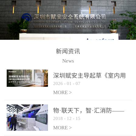
测方法已无法满足要求。
校验的总线传输技术、线
尤其是目前众多的大型影
路状态检测与保护技术、
剧院、会议展览中心、体
后向光电感烟探测技术、
育馆、大型仓库和隧道空
高可靠的系统抗干扰技术
间等，其建筑结构特殊、
等多项专利技术和专有技
防火分区过大，设施复杂
术，是赋安在火灾探测报
新闻资讯
火灾隐患多。一旦发生火
警领域三十多年技术积累
News
灾，由于烟气分层现象，
和工程实践的结晶。
传统的火灾关测器无法被
深圳赋安主导起草《室内用
及时缺发，不能及早发现
2026
-
01
-
07
光动能电池技术规程》 正式
和有效扑救火火，这不仅
布局光伏新能源产业
MORE >
给消防救接带来巨大的压
力和闲难，同时也将造成
物·联天下，智·汇消防——
巨大的经济损失和社会影
2018
-
12
-
15
赋安F&S 2018上海消防展圆
响，基至还会造成人员伤
满落幕
MORE >
亡。图像型火灾探测器正