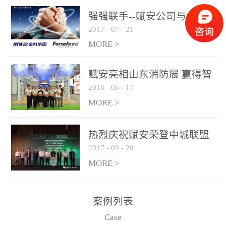
是针对这种高大空间建筑
强强联手--赋安公司与金科
物的消防设施、设备通过
2017
-
07
-
21
集团达成战略合作协议
现场图像的实时获取、预
MORE >
处理和特征提取分析，实
现火焰的跟踪和识别。能
赋安亮相山东消防展 赢得智
更早的进行预警，达到早
2018
-
06
-
17
慧消防新荣耀
报早防的效果。 系统构
MORE >
成示意图： 图像型火灾
探测器系统主要由探测端
和监控端两大部分组成。
热烈庆祝赋安荣登中城联盟
两者之间通过以太网相
2017
-
09
-
28
联合采购战略合作平台
联，一台监控主机最多可
MORE >
带载16台探测器同时探测
器需DC24V供电，若直接
案例列表
从监控主机上获取，最多
Case
只能接6台，超过的需从现