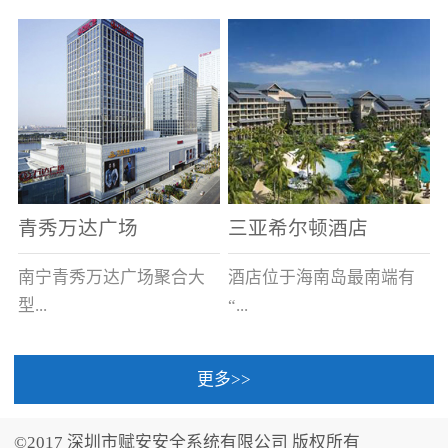
场电源箱或集中电源上接
线。
青秀万达广场
三亚希尔顿酒店
南宁青秀万达广场聚合大
酒店位于海南岛最南端有
型...
“...
更多>>
商业广场、城市商业街
中国的海岛天堂”之美称的
区、步行街、百货、大型
三亚，拥有501间客房、套
©2017 深圳市赋安安全系统有限公司 版权所有
超市、甲级写字楼、城市
间和别墅，带住客领略奢