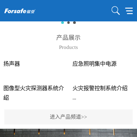
产品展示
Products
扬声器
应急照明集中电源
图像型火灾探测器系统介
火灾报警控制系统介绍
...
...
绍
进入产品频道>>
近年来高大空间建筑火灾
赋安火灾报警控制系统采
事故频发，传统的火灾探
用了具有仲裁机制和冗余