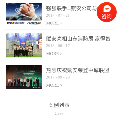
是针对这种高大空间建筑
强强联手--赋安公司与金科
物的消防设施、设备通过
2017
-
07
-
21
集团达成战略合作协议
现场图像的实时获取、预
MORE >
处理和特征提取分析，实
现火焰的跟踪和识别。能
赋安亮相山东消防展 赢得智
更早的进行预警，达到早
2018
-
06
-
17
慧消防新荣耀
报早防的效果。 系统构
MORE >
成示意图： 图像型火灾
探测器系统主要由探测端
和监控端两大部分组成。
热烈庆祝赋安荣登中城联盟
两者之间通过以太网相
2017
-
09
-
28
联合采购战略合作平台
联，一台监控主机最多可
MORE >
带载16台探测器同时探测
器需DC24V供电，若直接
案例列表
从监控主机上获取，最多
Case
只能接6台，超过的需从现