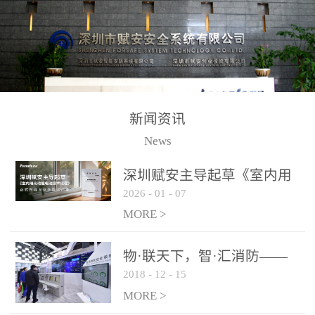
测方法已无法满足要求。
校验的总线传输技术、线
尤其是目前众多的大型影
路状态检测与保护技术、
剧院、会议展览中心、体
后向光电感烟探测技术、
育馆、大型仓库和隧道空
高可靠的系统抗干扰技术
间等，其建筑结构特殊、
等多项专利技术和专有技
防火分区过大，设施复杂
术，是赋安在火灾探测报
新闻资讯
火灾隐患多。一旦发生火
警领域三十多年技术积累
News
灾，由于烟气分层现象，
和工程实践的结晶。
传统的火灾关测器无法被
深圳赋安主导起草《室内用
及时缺发，不能及早发现
2026
-
01
-
07
光动能电池技术规程》 正式
和有效扑救火火，这不仅
布局光伏新能源产业
MORE >
给消防救接带来巨大的压
力和闲难，同时也将造成
物·联天下，智·汇消防——
巨大的经济损失和社会影
2018
-
12
-
15
赋安F&S 2018上海消防展圆
响，基至还会造成人员伤
满落幕
MORE >
亡。图像型火灾探测器正