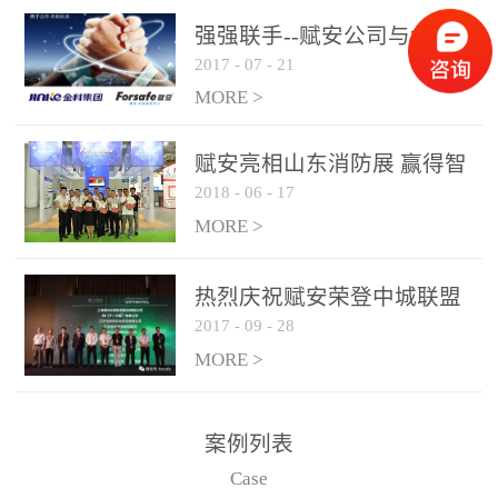
是针对这种高大空间建筑
强强联手--赋安公司与金科
物的消防设施、设备通过
2017
-
07
-
21
集团达成战略合作协议
现场图像的实时获取、预
MORE >
处理和特征提取分析，实
现火焰的跟踪和识别。能
赋安亮相山东消防展 赢得智
更早的进行预警，达到早
2018
-
06
-
17
慧消防新荣耀
报早防的效果。 系统构
MORE >
成示意图： 图像型火灾
探测器系统主要由探测端
和监控端两大部分组成。
热烈庆祝赋安荣登中城联盟
两者之间通过以太网相
2017
-
09
-
28
联合采购战略合作平台
联，一台监控主机最多可
MORE >
带载16台探测器同时探测
器需DC24V供电，若直接
案例列表
从监控主机上获取，最多
Case
只能接6台，超过的需从现