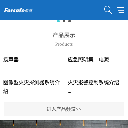
产品展示
Products
扬声器
应急照明集中电源
图像型火灾探测器系统介
火灾报警控制系统介绍
...
...
绍
进入产品频道>>
近年来高大空间建筑火灾
赋安火灾报警控制系统采
事故频发，传统的火灾探
用了具有仲裁机制和冗余