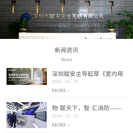
测方法已无法满足要求。
校验的总线传输技术、线
尤其是目前众多的大型影
路状态检测与保护技术、
剧院、会议展览中心、体
后向光电感烟探测技术、
育馆、大型仓库和隧道空
高可靠的系统抗干扰技术
间等，其建筑结构特殊、
等多项专利技术和专有技
防火分区过大，设施复杂
术，是赋安在火灾探测报
新闻资讯
火灾隐患多。一旦发生火
警领域三十多年技术积累
News
灾，由于烟气分层现象，
和工程实践的结晶。
传统的火灾关测器无法被
深圳赋安主导起草《室内用
及时缺发，不能及早发现
2026
-
01
-
07
光动能电池技术规程》 正式
和有效扑救火火，这不仅
布局光伏新能源产业
MORE >
给消防救接带来巨大的压
力和闲难，同时也将造成
物·联天下，智·汇消防——
巨大的经济损失和社会影
2018
-
12
-
15
赋安F&S 2018上海消防展圆
响，基至还会造成人员伤
满落幕
MORE >
亡。图像型火灾探测器正