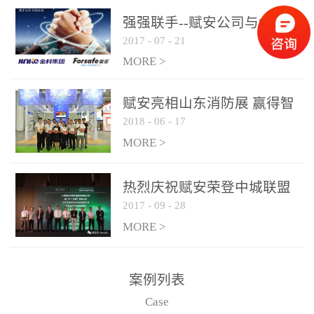
是针对这种高大空间建筑
强强联手--赋安公司与金科
物的消防设施、设备通过
2017
-
07
-
21
集团达成战略合作协议
现场图像的实时获取、预
MORE >
处理和特征提取分析，实
现火焰的跟踪和识别。能
赋安亮相山东消防展 赢得智
更早的进行预警，达到早
2018
-
06
-
17
慧消防新荣耀
报早防的效果。 系统构
MORE >
成示意图： 图像型火灾
探测器系统主要由探测端
和监控端两大部分组成。
热烈庆祝赋安荣登中城联盟
两者之间通过以太网相
2017
-
09
-
28
联合采购战略合作平台
联，一台监控主机最多可
MORE >
带载16台探测器同时探测
器需DC24V供电，若直接
案例列表
从监控主机上获取，最多
Case
只能接6台，超过的需从现