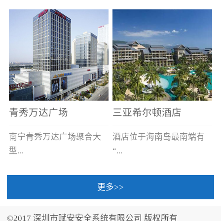
场电源箱或集中电源上接
线。
青秀万达广场
三亚希尔顿酒店
南宁青秀万达广场聚合大
酒店位于海南岛最南端有
型...
“...
更多>>
商业广场、城市商业街
中国的海岛天堂”之美称的
区、步行街、百货、大型
三亚，拥有501间客房、套
©2017 深圳市赋安安全系统有限公司 版权所有
超市、甲级写字楼、城市
间和别墅，带住客领略奢