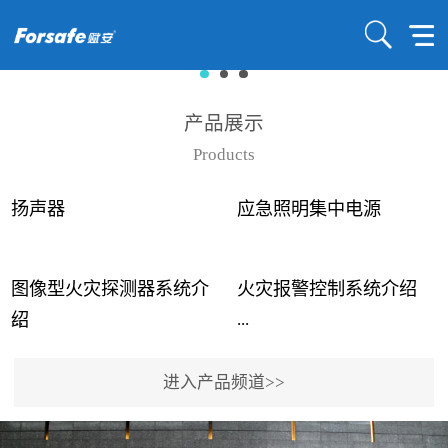
产品展示
Products
扬声器
应急照明集中电源
图像型火灾探测器系统介
火灾报警控制系统介绍
...
...
绍
进入产品频道>>
近年来高大空间建筑火灾
赋安火灾报警控制系统采
事故频发，传统的火灾探
用了具有仲裁机制和冗余