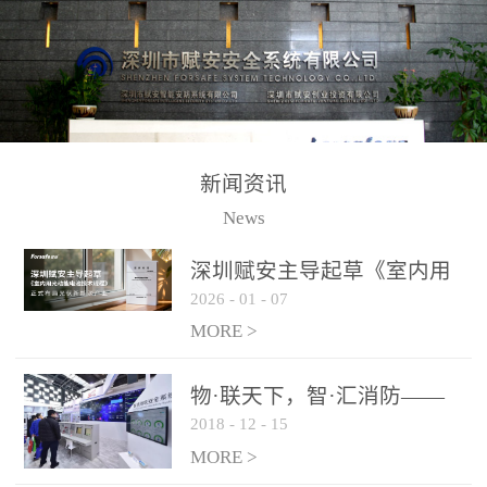
测方法已无法满足要求。
校验的总线传输技术、线
尤其是目前众多的大型影
路状态检测与保护技术、
剧院、会议展览中心、体
后向光电感烟探测技术、
育馆、大型仓库和隧道空
高可靠的系统抗干扰技术
间等，其建筑结构特殊、
等多项专利技术和专有技
防火分区过大，设施复杂
术，是赋安在火灾探测报
新闻资讯
火灾隐患多。一旦发生火
警领域三十多年技术积累
News
灾，由于烟气分层现象，
和工程实践的结晶。
传统的火灾关测器无法被
深圳赋安主导起草《室内用
及时缺发，不能及早发现
2026
-
01
-
07
光动能电池技术规程》 正式
和有效扑救火火，这不仅
布局光伏新能源产业
MORE >
给消防救接带来巨大的压
力和闲难，同时也将造成
物·联天下，智·汇消防——
巨大的经济损失和社会影
2018
-
12
-
15
赋安F&S 2018上海消防展圆
响，基至还会造成人员伤
满落幕
MORE >
亡。图像型火灾探测器正