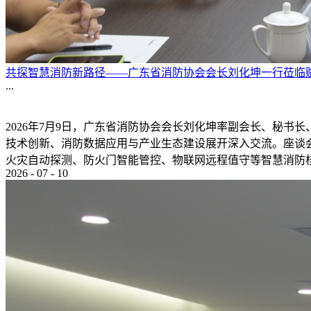
共探智慧消防新路径——广东省消防协会会长刘化坤一行莅临
...
2026年7月9日，广东省消防协会会长刘化坤率副会长、秘
技术创新、消防数据应用与产业生态建设展开深入交流。座谈
火灾自动探测、防火门智能管控、物联网远程值守等智慧消防核心
2026
-
07
-
10