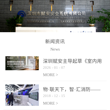
测方法已无法满足要求。
校验的总线传输技术、线
尤其是目前众多的大型影
路状态检测与保护技术、
剧院、会议展览中心、体
后向光电感烟探测技术、
育馆、大型仓库和隧道空
高可靠的系统抗干扰技术
间等，其建筑结构特殊、
等多项专利技术和专有技
防火分区过大，设施复杂
术，是赋安在火灾探测报
新闻资讯
火灾隐患多。一旦发生火
警领域三十多年技术积累
News
灾，由于烟气分层现象，
和工程实践的结晶。
传统的火灾关测器无法被
深圳赋安主导起草《室内用
及时缺发，不能及早发现
2026
-
01
-
07
光动能电池技术规程》 正式
和有效扑救火火，这不仅
布局光伏新能源产业
MORE >
给消防救接带来巨大的压
力和闲难，同时也将造成
物·联天下，智·汇消防——
巨大的经济损失和社会影
2018
-
12
-
15
赋安F&S 2018上海消防展圆
响，基至还会造成人员伤
满落幕
MORE >
亡。图像型火灾探测器正