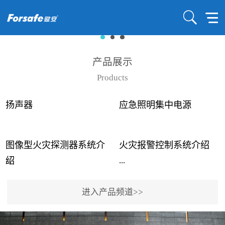
产品展示
Products
扬声器
应急照明集中电源
图像型火灾探测器系统介
火灾报警控制系统介绍
...
...
绍
进入产品频道>>
近年来高大空间建筑火灾
赋安火灾报警控制系统采
事故频发，传统的火灾探
用了具有仲裁机制和冗余