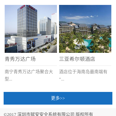
场电源箱或集中电源上接
线。
青秀万达广场
三亚希尔顿酒店
南宁青秀万达广场聚合大
酒店位于海南岛最南端有
型...
“...
更多>>
商业广场、城市商业街
中国的海岛天堂”之美称的
区、步行街、百货、大型
三亚，拥有501间客房、套
©2017 深圳市赋安安全系统有限公司 版权所有
超市、甲级写字楼、城市
间和别墅，带住客领略奢