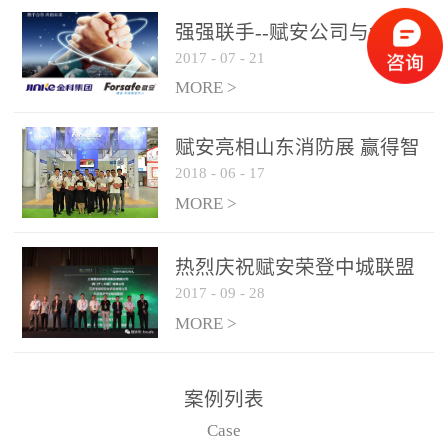
是针对这种高大空间建筑
强强联手--赋安公司与金科
物的消防设施、设备通过
2017
-
07
-
21
集团达成战略合作协议
现场图像的实时获取、预
MORE >
处理和特征提取分析，实
现火焰的跟踪和识别。能
赋安亮相山东消防展 赢得智
更早的进行预警，达到早
2018
-
06
-
17
慧消防新荣耀
报早防的效果。 系统构
MORE >
成示意图： 图像型火灾
探测器系统主要由探测端
和监控端两大部分组成。
热烈庆祝赋安荣登中城联盟
两者之间通过以太网相
2017
-
09
-
28
联合采购战略合作平台
联，一台监控主机最多可
MORE >
带载16台探测器同时探测
器需DC24V供电，若直接
案例列表
从监控主机上获取，最多
Case
只能接6台，超过的需从现