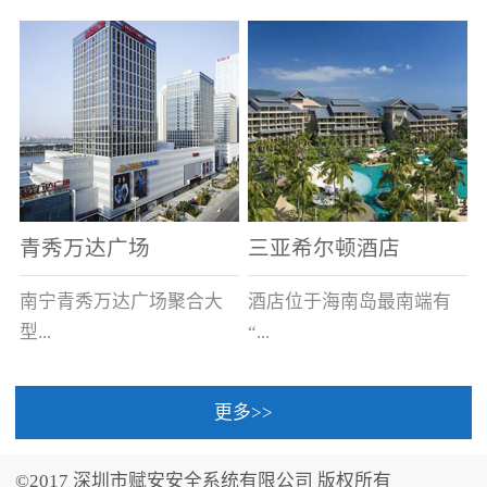
场电源箱或集中电源上接
线。
青秀万达广场
三亚希尔顿酒店
南宁青秀万达广场聚合大
酒店位于海南岛最南端有
型...
“...
更多>>
商业广场、城市商业街
中国的海岛天堂”之美称的
区、步行街、百货、大型
三亚，拥有501间客房、套
©2017 深圳市赋安安全系统有限公司 版权所有
超市、甲级写字楼、城市
间和别墅，带住客领略奢