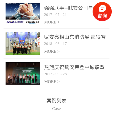
是针对这种高大空间建筑
强强联手--赋安公司与金科
物的消防设施、设备通过
2017
-
07
-
21
集团达成战略合作协议
现场图像的实时获取、预
MORE >
处理和特征提取分析，实
现火焰的跟踪和识别。能
赋安亮相山东消防展 赢得智
更早的进行预警，达到早
2018
-
06
-
17
慧消防新荣耀
报早防的效果。 系统构
MORE >
成示意图： 图像型火灾
探测器系统主要由探测端
和监控端两大部分组成。
热烈庆祝赋安荣登中城联盟
两者之间通过以太网相
2017
-
09
-
28
联合采购战略合作平台
联，一台监控主机最多可
MORE >
带载16台探测器同时探测
器需DC24V供电，若直接
案例列表
从监控主机上获取，最多
Case
只能接6台，超过的需从现