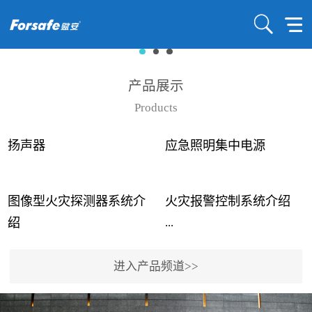
产品展示
Products
扬声器
应急照明集中电源
图像型火灾探测器系统介
火灾报警控制系统介绍
...
...
绍
进入产品频道>>
近年来高大空间建筑火灾
赋安火灾报警控制系统采
事故频发，传统的火灾探
用了具有仲裁机制和冗余