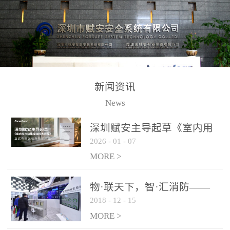
测方法已无法满足要求。
校验的总线传输技术、线
尤其是目前众多的大型影
路状态检测与保护技术、
剧院、会议展览中心、体
后向光电感烟探测技术、
育馆、大型仓库和隧道空
高可靠的系统抗干扰技术
间等，其建筑结构特殊、
等多项专利技术和专有技
防火分区过大，设施复杂
术，是赋安在火灾探测报
新闻资讯
火灾隐患多。一旦发生火
警领域三十多年技术积累
News
灾，由于烟气分层现象，
和工程实践的结晶。
传统的火灾关测器无法被
深圳赋安主导起草《室内用
及时缺发，不能及早发现
2026
-
01
-
07
光动能电池技术规程》 正式
和有效扑救火火，这不仅
布局光伏新能源产业
MORE >
给消防救接带来巨大的压
力和闲难，同时也将造成
物·联天下，智·汇消防——
巨大的经济损失和社会影
2018
-
12
-
15
赋安F&S 2018上海消防展圆
响，基至还会造成人员伤
满落幕
MORE >
亡。图像型火灾探测器正