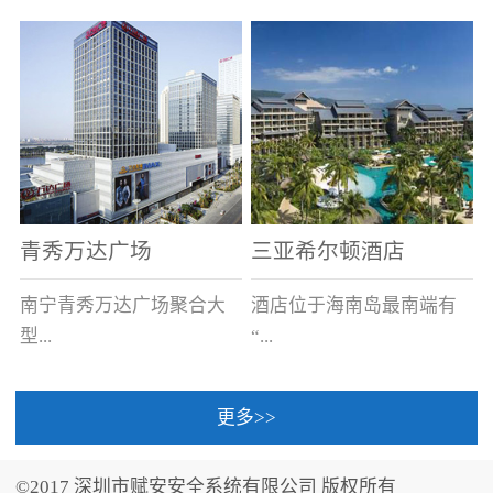
场电源箱或集中电源上接
线。
青秀万达广场
三亚希尔顿酒店
南宁青秀万达广场聚合大
酒店位于海南岛最南端有
型...
“...
更多>>
商业广场、城市商业街
中国的海岛天堂”之美称的
区、步行街、百货、大型
三亚，拥有501间客房、套
©2017 深圳市赋安安全系统有限公司 版权所有
超市、甲级写字楼、城市
间和别墅，带住客领略奢