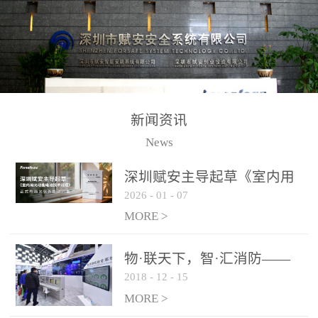
测方法已无法满足要求。
校验的总线传输技术、线
尤其是目前众多的大型影
路状态检测与保护技术、
剧院、会议展览中心、体
后向光电感烟探测技术、
育馆、大型仓库和隧道空
高可靠的系统抗干扰技术
间等，其建筑结构特殊、
等多项专利技术和专有技
防火分区过大，设施复杂
术，是赋安在火灾探测报
新闻资讯
火灾隐患多。一旦发生火
警领域三十多年技术积累
News
灾，由于烟气分层现象，
和工程实践的结晶。
传统的火灾关测器无法被
深圳赋安主导起草《室内用
及时缺发，不能及早发现
2026
-
01
-
07
光动能电池技术规程》 正式
和有效扑救火火，这不仅
布局光伏新能源产业
MORE >
给消防救接带来巨大的压
力和闲难，同时也将造成
物·联天下，智·汇消防——
巨大的经济损失和社会影
2018
-
12
-
15
赋安F&S 2018上海消防展圆
响，基至还会造成人员伤
满落幕
MORE >
亡。图像型火灾探测器正