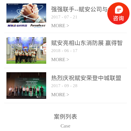
是针对这种高大空间建筑
强强联手--赋安公司与金科
物的消防设施、设备通过
2017
-
07
-
21
集团达成战略合作协议
现场图像的实时获取、预
MORE >
处理和特征提取分析，实
现火焰的跟踪和识别。能
赋安亮相山东消防展 赢得智
更早的进行预警，达到早
2018
-
06
-
17
慧消防新荣耀
报早防的效果。 系统构
MORE >
成示意图： 图像型火灾
探测器系统主要由探测端
和监控端两大部分组成。
热烈庆祝赋安荣登中城联盟
两者之间通过以太网相
2017
-
09
-
28
联合采购战略合作平台
联，一台监控主机最多可
MORE >
带载16台探测器同时探测
器需DC24V供电，若直接
案例列表
从监控主机上获取，最多
Case
只能接6台，超过的需从现