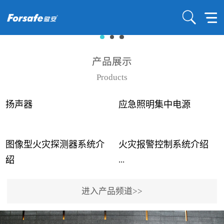
产品展示
Products
扬声器
应急照明集中电源
图像型火灾探测器系统介
火灾报警控制系统介绍
...
...
绍
进入产品频道>>
近年来高大空间建筑火灾
赋安火灾报警控制系统采
事故频发，传统的火灾探
用了具有仲裁机制和冗余