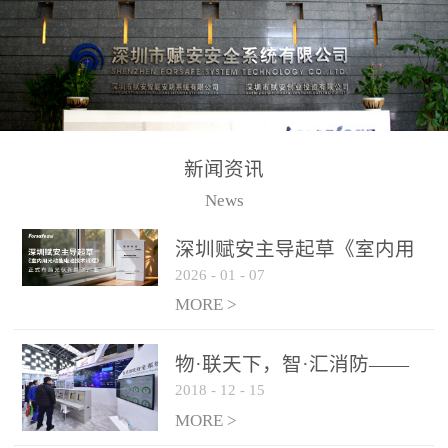
测方法已无法满足要求。
校验的总线传输技术、线
尤其是目前众多的大型影
路状态检测与保护技术、
剧院、会议展览中心、体
后向光电感烟探测技术、
育馆、大型仓库和隧道空
高可靠的系统抗干扰技术
间等，其建筑结构特殊、
等多项专利技术和专有技
防火分区过大，设施复杂
术，是赋安在火灾探测报
新闻资讯
火灾隐患多。一旦发生火
警领域三十多年技术积累
News
灾，由于烟气分层现象，
和工程实践的结晶。
传统的火灾关测器无法被
深圳赋安主导起草《室内用
及时缺发，不能及早发现
2026
-
01
-
07
光动能电池技术规程》 正式
和有效扑救火火，这不仅
布局光伏新能源产业
MORE >
给消防救接带来巨大的压
力和闲难，同时也将造成
物·联天下，智·汇消防——
巨大的经济损失和社会影
2018
-
12
-
15
赋安F&S 2018上海消防展圆
响，基至还会造成人员伤
满落幕
MORE >
亡。图像型火灾探测器正