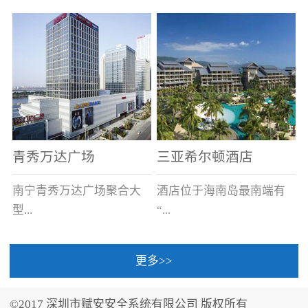
场电源箱或集中电源上接
线。
青秀万达广场
三亚希尔顿酒店
南宁青秀万达广场聚合大
酒店位于海南岛最南端有
型...
“...
更多>>
商业广场、城市商业街
中国的海岛天堂”之美称的
区、步行街、百货、大型
三亚，拥有501间客房、套
©2017 深圳市赋安安全系统有限公司 版权所有
超市、甲级写字楼、城市
间和别墅，带住客领略奢