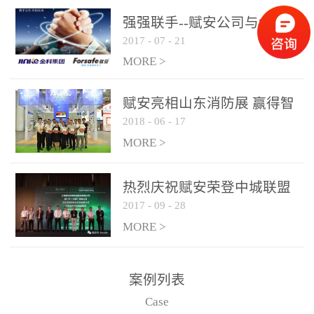
是针对这种高大空间建筑
强强联手--赋安公司与金科
物的消防设施、设备通过
2017
-
07
-
21
集团达成战略合作协议
现场图像的实时获取、预
MORE >
处理和特征提取分析，实
现火焰的跟踪和识别。能
赋安亮相山东消防展 赢得智
更早的进行预警，达到早
2018
-
06
-
17
慧消防新荣耀
报早防的效果。 系统构
MORE >
成示意图： 图像型火灾
探测器系统主要由探测端
和监控端两大部分组成。
热烈庆祝赋安荣登中城联盟
两者之间通过以太网相
2017
-
09
-
28
联合采购战略合作平台
联，一台监控主机最多可
MORE >
带载16台探测器同时探测
器需DC24V供电，若直接
案例列表
从监控主机上获取，最多
Case
只能接6台，超过的需从现