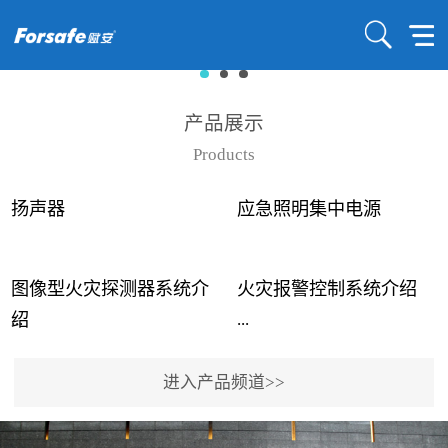
产品展示
Products
扬声器
应急照明集中电源
图像型火灾探测器系统介
火灾报警控制系统介绍
...
...
绍
进入产品频道>>
近年来高大空间建筑火灾
赋安火灾报警控制系统采
事故频发，传统的火灾探
用了具有仲裁机制和冗余