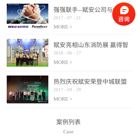
是针对这种高大空间建筑
强强联手--赋安公司与金科
物的消防设施、设备通过
2017
-
07
-
21
集团达成战略合作协议
现场图像的实时获取、预
MORE >
处理和特征提取分析，实
现火焰的跟踪和识别。能
赋安亮相山东消防展 赢得智
更早的进行预警，达到早
2018
-
06
-
17
慧消防新荣耀
报早防的效果。 系统构
MORE >
成示意图： 图像型火灾
探测器系统主要由探测端
和监控端两大部分组成。
热烈庆祝赋安荣登中城联盟
两者之间通过以太网相
2017
-
09
-
28
联合采购战略合作平台
联，一台监控主机最多可
MORE >
带载16台探测器同时探测
器需DC24V供电，若直接
案例列表
从监控主机上获取，最多
Case
只能接6台，超过的需从现