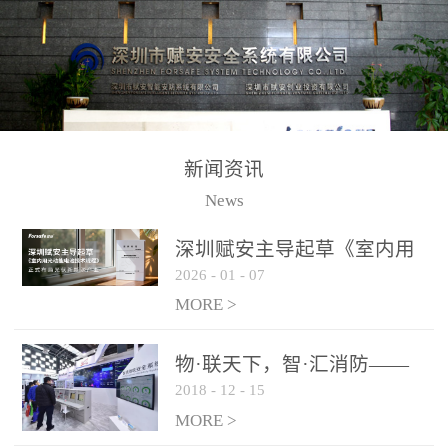
测方法已无法满足要求。
校验的总线传输技术、线
尤其是目前众多的大型影
路状态检测与保护技术、
剧院、会议展览中心、体
后向光电感烟探测技术、
育馆、大型仓库和隧道空
高可靠的系统抗干扰技术
间等，其建筑结构特殊、
等多项专利技术和专有技
防火分区过大，设施复杂
术，是赋安在火灾探测报
新闻资讯
火灾隐患多。一旦发生火
警领域三十多年技术积累
News
灾，由于烟气分层现象，
和工程实践的结晶。
传统的火灾关测器无法被
深圳赋安主导起草《室内用
及时缺发，不能及早发现
2026
-
01
-
07
光动能电池技术规程》 正式
和有效扑救火火，这不仅
布局光伏新能源产业
MORE >
给消防救接带来巨大的压
力和闲难，同时也将造成
物·联天下，智·汇消防——
巨大的经济损失和社会影
2018
-
12
-
15
赋安F&S 2018上海消防展圆
响，基至还会造成人员伤
满落幕
MORE >
亡。图像型火灾探测器正