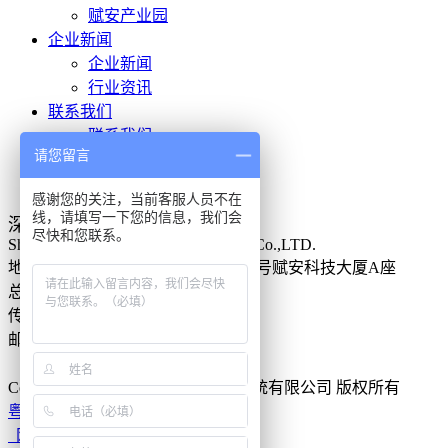
赋安产业园
企业新闻
企业新闻
行业资讯
联系我们
联系我们
请您留言
人才招聘
投诉建议
感谢您的关注，当前客服人员不在
线，请填写一下您的信息，我们会
深圳市赋安安全系统有限公司
尽快和您联系。
Shenzhen Forsafe System Technology Co.,LTD.
地址：
深圳市南山区高新南一道013号赋安科技大厦A座
总机：（ 0755 ）86315556
传真：（ 0755 ）86315559
邮编：330520
全国统一服务热线：
400-8822-119
Copyright
©2017 深圳市赋安安全系统有限公司 版权所有
粤ICP备11067334号
网站地图