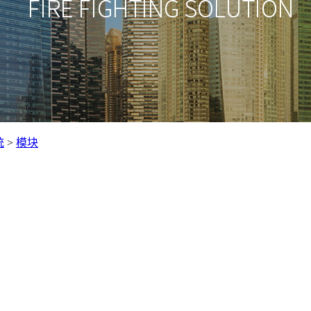
统
>
模块