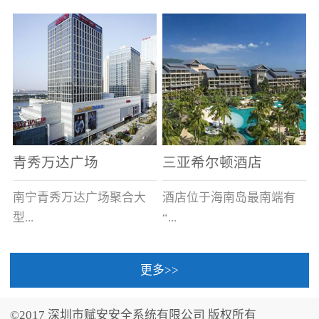
场电源箱或集中电源上接
线。
青秀万达广场
三亚希尔顿酒店
南宁青秀万达广场聚合大
酒店位于海南岛最南端有
型...
“...
更多>>
商业广场、城市商业街
中国的海岛天堂”之美称的
区、步行街、百货、大型
三亚，拥有501间客房、套
©2017 深圳市赋安安全系统有限公司 版权所有
超市、甲级写字楼、城市
间和别墅，带住客领略奢