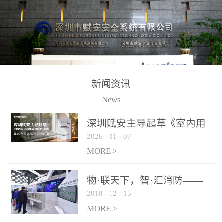
测方法已无法满足要求。
校验的总线传输技术、线
尤其是目前众多的大型影
路状态检测与保护技术、
剧院、会议展览中心、体
后向光电感烟探测技术、
育馆、大型仓库和隧道空
高可靠的系统抗干扰技术
间等，其建筑结构特殊、
等多项专利技术和专有技
防火分区过大，设施复杂
术，是赋安在火灾探测报
新闻资讯
火灾隐患多。一旦发生火
警领域三十多年技术积累
News
灾，由于烟气分层现象，
和工程实践的结晶。
传统的火灾关测器无法被
深圳赋安主导起草《室内用
及时缺发，不能及早发现
2026
-
01
-
07
光动能电池技术规程》 正式
和有效扑救火火，这不仅
布局光伏新能源产业
MORE >
给消防救接带来巨大的压
力和闲难，同时也将造成
物·联天下，智·汇消防——
巨大的经济损失和社会影
2018
-
12
-
15
赋安F&S 2018上海消防展圆
响，基至还会造成人员伤
满落幕
MORE >
亡。图像型火灾探测器正