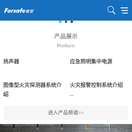
产品展示
Products
扬声器
应急照明集中电源
图像型火灾探测器系统介
火灾报警控制系统介绍
...
...
绍
进入产品频道>>
近年来高大空间建筑火灾
赋安火灾报警控制系统采
事故频发，传统的火灾探
用了具有仲裁机制和冗余