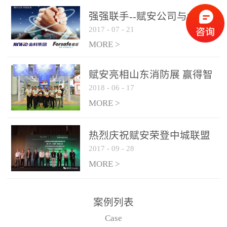
是针对这种高大空间建筑
强强联手--赋安公司与金科
物的消防设施、设备通过
2017
-
07
-
21
集团达成战略合作协议
现场图像的实时获取、预
MORE >
处理和特征提取分析，实
现火焰的跟踪和识别。能
赋安亮相山东消防展 赢得智
更早的进行预警，达到早
2018
-
06
-
17
慧消防新荣耀
报早防的效果。 系统构
MORE >
成示意图： 图像型火灾
探测器系统主要由探测端
和监控端两大部分组成。
热烈庆祝赋安荣登中城联盟
两者之间通过以太网相
2017
-
09
-
28
联合采购战略合作平台
联，一台监控主机最多可
MORE >
带载16台探测器同时探测
器需DC24V供电，若直接
案例列表
从监控主机上获取，最多
Case
只能接6台，超过的需从现