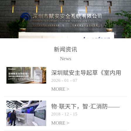
测方法已无法满足要求。
校验的总线传输技术、线
尤其是目前众多的大型影
路状态检测与保护技术、
剧院、会议展览中心、体
后向光电感烟探测技术、
育馆、大型仓库和隧道空
高可靠的系统抗干扰技术
间等，其建筑结构特殊、
等多项专利技术和专有技
防火分区过大，设施复杂
术，是赋安在火灾探测报
新闻资讯
火灾隐患多。一旦发生火
警领域三十多年技术积累
News
灾，由于烟气分层现象，
和工程实践的结晶。
传统的火灾关测器无法被
深圳赋安主导起草《室内用
及时缺发，不能及早发现
2026
-
01
-
07
光动能电池技术规程》 正式
和有效扑救火火，这不仅
布局光伏新能源产业
MORE >
给消防救接带来巨大的压
力和闲难，同时也将造成
物·联天下，智·汇消防——
巨大的经济损失和社会影
2018
-
12
-
15
赋安F&S 2018上海消防展圆
响，基至还会造成人员伤
满落幕
MORE >
亡。图像型火灾探测器正