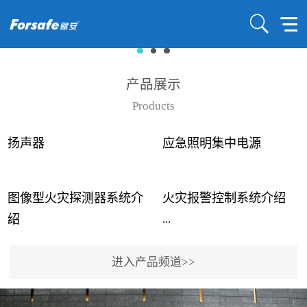
产品展示
Products
扬声器
应急照明集中电源
图像型火灾探测器系统介
火灾报警控制系统介绍
...
...
绍
进入产品频道>>
近年来高大空间建筑火灾
赋安火灾报警控制系统采
事故频发，传统的火灾探
用了具有仲裁机制和冗余