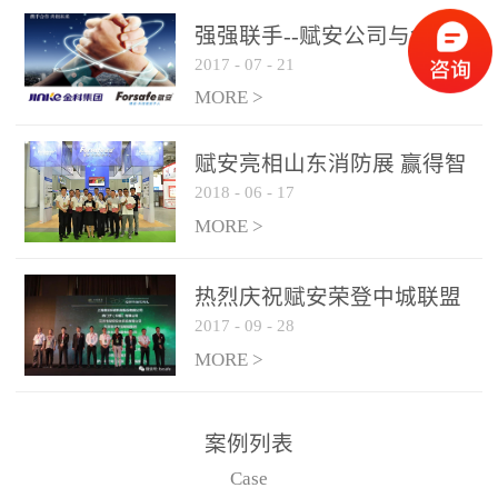
是针对这种高大空间建筑
强强联手--赋安公司与金科
物的消防设施、设备通过
2017
-
07
-
21
集团达成战略合作协议
现场图像的实时获取、预
MORE >
处理和特征提取分析，实
现火焰的跟踪和识别。能
赋安亮相山东消防展 赢得智
更早的进行预警，达到早
2018
-
06
-
17
慧消防新荣耀
报早防的效果。 系统构
MORE >
成示意图： 图像型火灾
探测器系统主要由探测端
和监控端两大部分组成。
热烈庆祝赋安荣登中城联盟
两者之间通过以太网相
2017
-
09
-
28
联合采购战略合作平台
联，一台监控主机最多可
MORE >
带载16台探测器同时探测
器需DC24V供电，若直接
案例列表
从监控主机上获取，最多
Case
只能接6台，超过的需从现