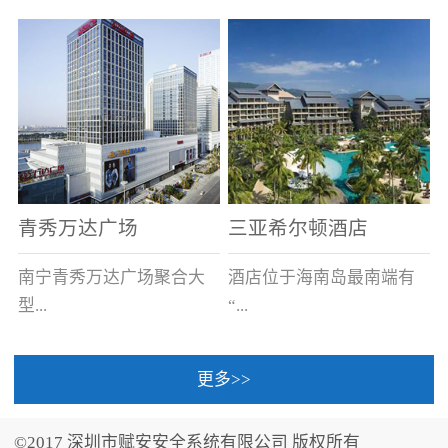
场电源箱或集中电源上接
线。
青秀万达广场
三亚希尔顿酒店
南宁青秀万达广场聚合大
酒店位于海南岛最南端有
型...
“...
更多>>
商业广场、城市商业街
中国的海岛天堂”之美称的
区、步行街、百货、大型
三亚，拥有501间客房、套
©2017 深圳市赋安安全系统有限公司 版权所有
超市、甲级写字楼、城市
间和别墅，带住客领略奢